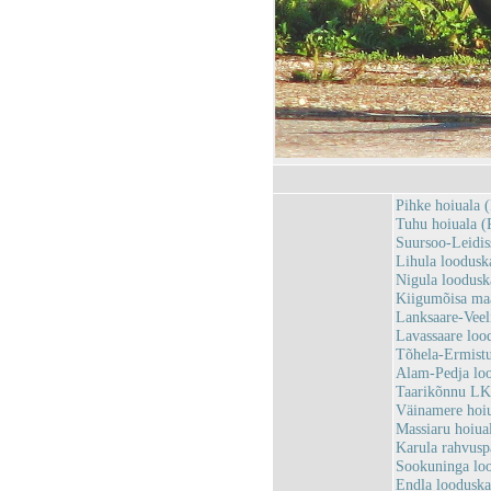
Pihke hoiuala
Tuhu hoiuala 
Suursoo-Leidi
Lihula loodus
Nigula loodus
Kiigumõisa ma
Lanksaare-Vee
Lavassaare loo
Tõhela-Ermist
Alam-Pedja lo
Taarikõnnu LK
Väinamere hoi
Massiaru hoiu
Karula rahvus
Sookuninga lo
Endla loodusk