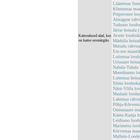
Läänemaa Suur
Kõnnumaa maas
Peipsiveere lo
Alutaguse rah
Tudusoo loodu
Järise hoiual
Avaste loodus
Kaitsealused alad, kus
on kaitse eesmärgiks
Mäeküla hoiua
Matsalu rahvu
Ess-soo maast
Luitemaa lood
Urissaare hoi
Nabala-Tuhala
Meenikunno lo
Luitemaa hoiu
Silma loodusk
Nätsi-Võlla lo
Maalasti loodu
Lahemaa rahv
Põhja-Kõrvema
Osmussaare ma
Käntu-Kastja 
Leidissoo lood
Marimetsa loo
Kõrvemaa maas
Mullutu-Loode