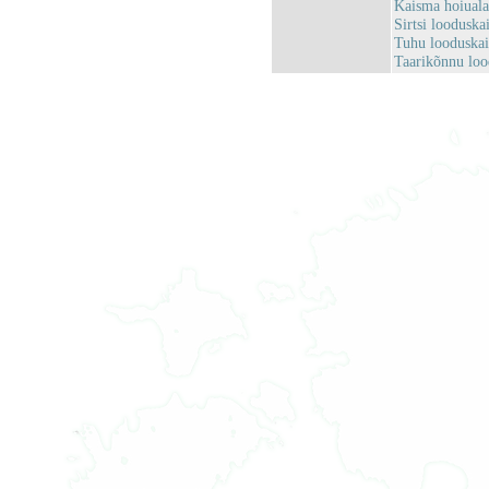
Kaisma hoiual
Sirtsi loodusk
Tuhu looduska
Taarikõnnu lo