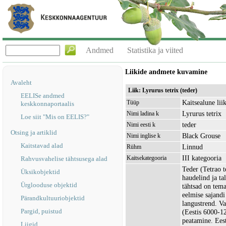
Andmed
Statistika ja viited
Liikide andmete kuvamine
Avaleht
Liik: Lyrurus tetrix (teder)
EELISe andmed
Kaitsealune lii
Tüüp
keskkonnaportaalis
Lyrurus tetrix
Nimi ladina k
Loe siit "Mis on EELIS?"
teder
Nimi eesti k
Otsing ja artiklid
Black Grouse
Nimi inglise k
Kaitstavad alad
Linnud
Rühm
III kategooria
Kaitsekategooria
Rahvusvahelise tähtsusega alad
Teder (Tetrao t
Üksikobjektid
haudelind ja ta
Ürglooduse objektid
tähtsad on tema
eelmise sajandi
Pärandkultuuriobjektid
langustrend. Va
Pargid, puistud
(Eestis 6000-12
peatamine. Eest
Liigid