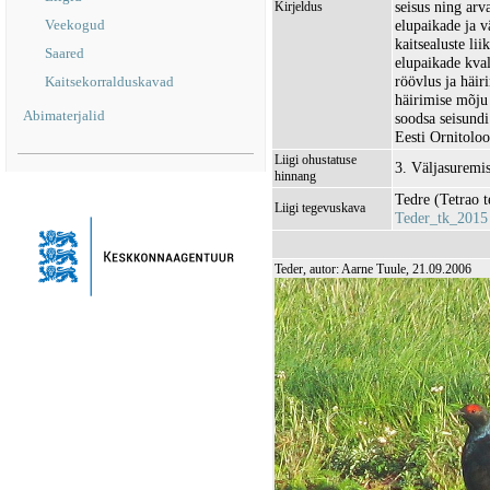
seisus ning arv
Kirjeldus
Veekogud
elupaikade ja v
kaitsealuste li
Saared
elupaikade kva
röövlus ja häir
Kaitsekorralduskavad
häirimise mõju
Abimaterjalid
soodsa seisundi
Eesti Ornitolo
Liigi ohustatuse
3. Väljasuremi
hinnang
Tedre (Tetrao t
Liigi tegevuskava
Teder_tk_2015
Teder, autor: Aarne Tuule, 21.09.2006