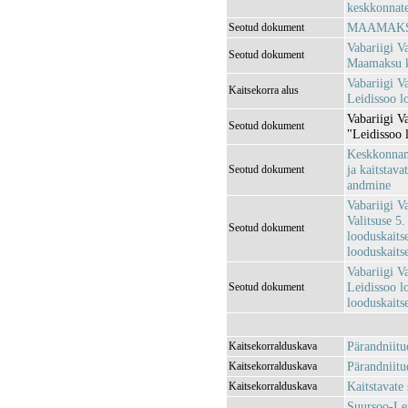
keskkonnatee
MAAMAKSU
Seotud dokument
Vabariigi V
Seotud dokument
Maamaksu ko
Vabariigi V
Kaitsekorra alus
Leidissoo lo
Vabariigi V
Seotud dokument
"Leidissoo 
Keskkonnami
ja kaitstava
Seotud dokument
andmine
Vabariigi V
Valitsuse 5
Seotud dokument
looduskaitse
looduskaits
Vabariigi V
Leidissoo l
Seotud dokument
looduskaitse
Pärandniitu
Kaitsekorralduskava
Pärandniitu
Kaitsekorralduskava
Kaitstavate
Kaitsekorralduskava
Suursoo-Lei