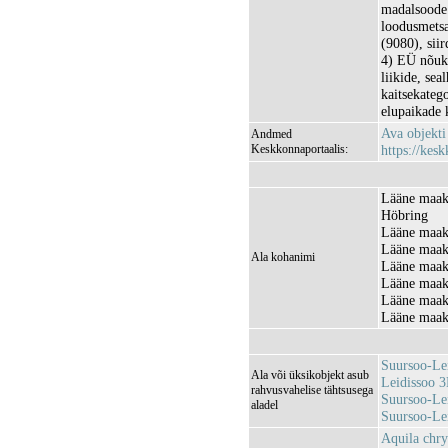
madalsoode 
loodusmetsa
(9080), sii
4) EÜ nõuko
liikide, sea
kaitsekatego
elupaikade k
Ava objekt
Andmed
Keskkonnaportaalis:
https://kesk
Lääne maako
Höbring
Lääne maako
Lääne maak
Ala kohanimi
Lääne maak
Lääne maak
Lääne maak
Lääne maak
Suursoo-Le
Ala või üksikobjekt asub
Leidissoo 
rahvusvahelise tähtsusega
Suursoo-Le
aladel
Suursoo-Le
Aquila chry