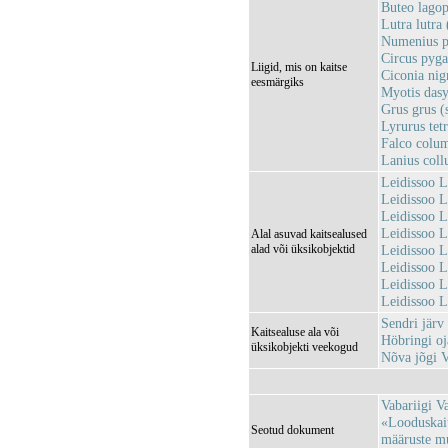
Buteo lagop
Lutra lutra
Numenius p
Circus pyga
Liigid, mis on kaitse
Ciconia nig
eesmärgiks
Myotis dasy
Grus grus (
Lyrurus tetr
Falco colum
Lanius coll
Leidissoo 
Leidissoo 
Leidissoo 
Leidissoo 
Alal asuvad kaitsealused
alad või üksikobjektid
Leidissoo 
Leidissoo 
Leidissoo 
Leidissoo 
Sendri jär
Kaitsealuse ala või
Höbringi o
üksikobjekti veekogud
Nõva jõgi
Vabariigi V
«Looduskait
Seotud dokument
määruste m