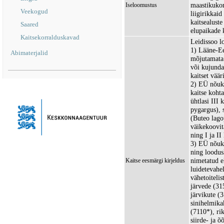
maastikukom
Iseloomustus
Veekogud
liigirikkai
kaitsealuste
Saared
elupaikade 
Kaitsekorralduskavad
Leidissoo l
1) Lääne-Ees
Abimaterjalid
mõjutamata 
või kujunda
kaitset väär
2) EÜ nõuko
kaitse kohta
ühtlasi III 
pygargus), 
(Buteo lago
väikekoovit
ning I ja II
3) EÜ nõuko
ning loodusl
nimetatud e
Kaitse eesmärgi kirjeldus
luidetevahel
vähetoitelis
järvede (31
järvikute (
sinihelmika
(7110*), ri
siirde- ja 