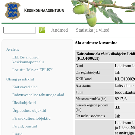
Andmed
Statistika ja viited
Ala andmete kuvamine
Avaleht
Kaitsealune ala või üksikobjekt: Leid
EELISe andmed
(KLO1000263)
keskkonnaportaalis
Leidissoo l
Nimi
Loe siit "Mis on EELIS?"
Jah
On registriobjekt
KLO10002
Otsing ja artiklid
KKR kood
kaitsealune
Ala staatus
Kaitstavad alad
looduskaits
Tüüp
Rahvusvahelise tähtsusega alad
8217,6
Maismaa pindala (ha)
Üksikobjektid
Siseveekogude pindala
3,8
(ha)
Ürglooduse objektid
Jah
On maksusoodustus
Pärandkultuuriobjektid
Leidissoo l
Pargid, puistud
ja Lääne-Ni
eesmärgiga 
Liigid