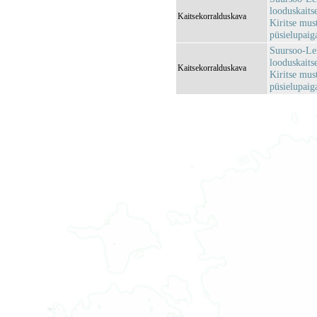
looduskaits
Kaitsekorralduskava
Kiritse mus
püsielupaig
Suursoo-Lei
looduskaits
Kaitsekorralduskava
Kiritse mus
püsielupaig