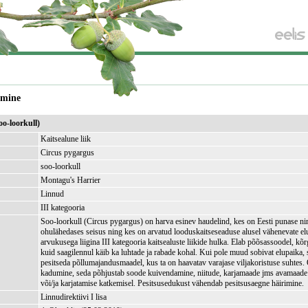
amine
oo-loorkull)
Kaitsealune liik
Circus pygargus
soo-loorkull
Montagu's Harrier
Linnud
III kategooria
Soo-loorkull (Circus pygargus) on harva esinev haudelind, kes on Eesti punase ni
ohulähedases seisus ning kes on arvatud looduskaitseseaduse alusel vähenevate e
arvukusega liigina III kategooria kaitsealuste liikide hulka. Elab põõsassoodel, kõr
kuid saagilennul käib ka luhtade ja rabade kohal. Kui pole muud sobivat elupaika, 
pesitseda põllumajandusmaadel, kus ta on haavatav varajase viljakoristuse suhtes
kadumine, seda põhjustab soode kuivendamine, niitude, karjamaade jms avamaade
või/ja karjatamise katkemisel. Pesitsusedukust vähendab pesitsusaegne häirimine.
Linnudirektiivi I lisa