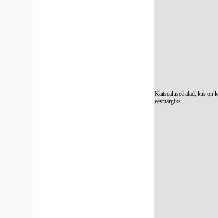
Kaitsealused alad, kus on k
eesmärgiks