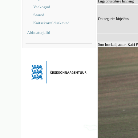
Liigi ohustatuse hinnang
Veekogud
Saared
Ohutegurite kirjeldus
Kaitsekorralduskavad
Abimaterjalid
Soo-loorkull, autor: Kairi 