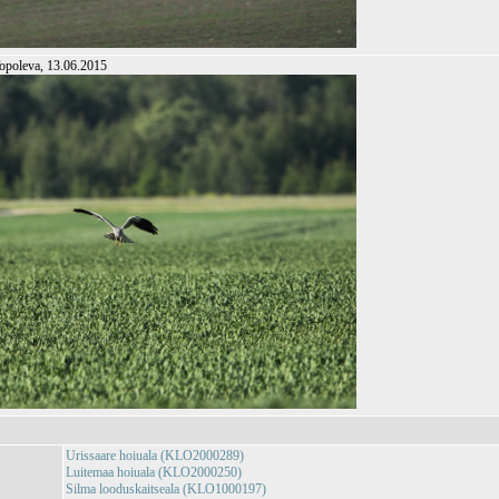
 Topoleva, 13.06.2015
Urissaare hoiuala (KLO2000289)
Luitemaa hoiuala (KLO2000250)
Silma looduskaitseala (KLO1000197)