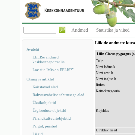
Andmed
Statistika ja viited
Liikide andmete kuv
Avaleht
Liik: Circus pygargus (s
EELISe andmed
Tüüp
keskkonnaportaalis
Nimi ladina k
Loe siit "Mis on EELIS?"
Nimi eesti k
Otsing ja artiklid
Nimi inglise k
Rühm
Kaitstavad alad
Kaitsekategooria
Rahvusvahelise tähtsusega alad
Üksikobjektid
Ürglooduse objektid
Kirjeldus
Pärandkultuuriobjektid
Pargid, puistud
Direktiivi lisad
Liigid