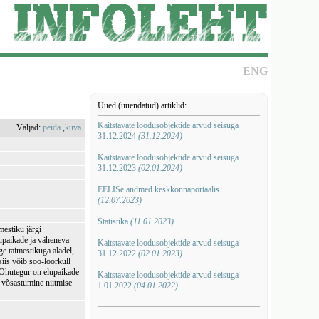
ENG
Uued (uuendatud) artiklid:
Kaitstavate loodusobjektide arvud seisuga
Väljad:
peida
,
kuva
31.12.2024
(31.12.2024)
Kaitstavate loodusobjektide arvud seisuga
31.12.2023
(02.01.2024)
EELISe andmed keskkonnaportaalis
(12.07.2023)
Statistika
(11.01.2023)
mestiku järgi
lupaikade ja väheneva
Kaitstavate loodusobjektide arvud seisuga
ge taimestikuga aladel,
31.12.2022
(02.01.2023)
siis võib soo-loorkull
. Ohutegur on elupaikade
Kaitstavate loodusobjektide arvud seisuga
 võsastumine niitmise
1.01.2022
(04.01.2022)