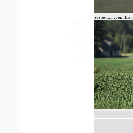
Soo-loorkull, autor: Tiina