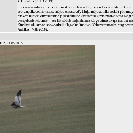
4. Ohualdis (25.03.2019)
Suur osa soo-loorkulli asurkonnast pesitseb soodes, mis on Eestis suhteliselt hästi 
soo-elupaikade hävitamise mõjud on suured). Mujal mõjutab liiki eeskätt põllumaja
niiskete niitude kuivendamine ja pestitsiidide kasutamine), mis määrab tema saagi o
pesapaikade leidumist – see liik sõltub majandamata kõrge taimestikuga (serva)-al
Kindlasti ohustavad soo-loorkulli illegaalne linnujaht Vahemeremaades ning pestit
Aafrikas (Väli 2018).
Puur, 23.05.2015