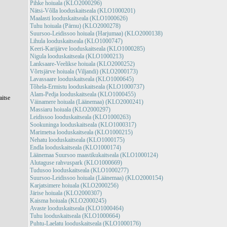
Pihke hoiuala (KLO2000296)
Nätsi-Võlla looduskaitseala (KLO1000201)
Maalasti looduskaitseala (KLO1000626)
Tuhu hoiuala (Pärnu) (KLO2000278)
Suursoo-Leidissoo hoiuala (Harjumaa) (KLO2000138)
Lihula looduskaitseala (KLO1000747)
Keeri-Karijärve looduskaitseala (KLO1000285)
Nigula looduskaitseala (KLO1000213)
Lanksaare-Veelikse hoiuala (KLO2000252)
Võrtsjärve hoiuala (Viljandi) (KLO2000173)
Lavassaare looduskaitseala (KLO1000645)
Tõhela-Ermistu looduskaitseala (KLO1000737)
Alam-Pedja looduskaitseala (KLO1000455)
aitse
Väinamere hoiuala (Läänemaa) (KLO2000241)
Massiaru hoiuala (KLO2000297)
Leidissoo looduskaitseala (KLO1000263)
Sookuninga looduskaitseala (KLO1000317)
Marimetsa looduskaitseala (KLO1000215)
Nehatu looduskaitseala (KLO1000175)
Endla looduskaitseala (KLO1000174)
Läänemaa Suursoo maastikukaitseala (KLO1000124)
Alutaguse rahvuspark (KLO1000669)
Tudusoo looduskaitseala (KLO1000277)
Suursoo-Leidissoo hoiuala (Läänemaa) (KLO2000154)
Karjatsimere hoiuala (KLO2000256)
Järise hoiuala (KLO2000307)
Kaisma hoiuala (KLO2000245)
Avaste looduskaitseala (KLO1000464)
Tuhu looduskaitseala (KLO1000664)
Puhtu-Laelatu looduskaitseala (KLO1000176)