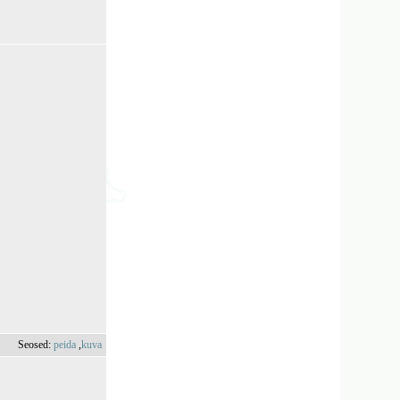
Seosed:
peida
,
kuva