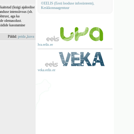
©EELIS (Eesti looduse infosüsteem),
kaitstud (kuigi ajaloolise
Keskkonnaagentuur
nduse intensiivsus (sh.
htrust, aga ka
ade olemasolust.
siidide kasutamine
Pildid:
peida
,
kuva
lva.eelis.ee
veka.eelis.ee