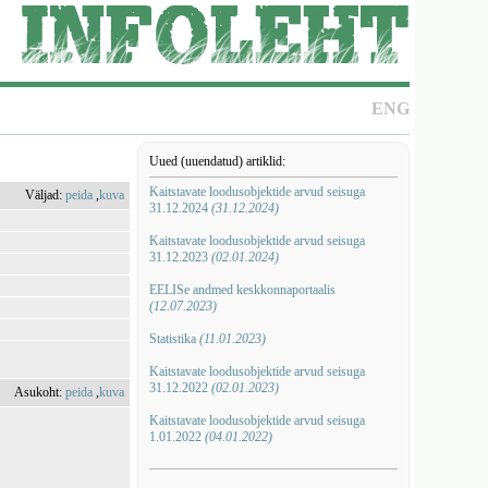
ENG
Uued (uuendatud) artiklid:
Kaitstavate loodusobjektide arvud seisuga
Väljad:
peida
,
kuva
31.12.2024
(31.12.2024)
Kaitstavate loodusobjektide arvud seisuga
31.12.2023
(02.01.2024)
EELISe andmed keskkonnaportaalis
(12.07.2023)
Statistika
(11.01.2023)
Kaitstavate loodusobjektide arvud seisuga
31.12.2022
(02.01.2023)
Asukoht:
peida
,
kuva
Kaitstavate loodusobjektide arvud seisuga
1.01.2022
(04.01.2022)