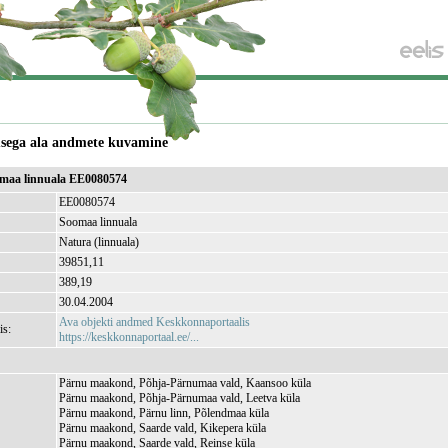
usega ala andmete kuvamine
omaa linnuala EE0080574
EE0080574
Soomaa linnuala
Natura (linnuala)
39851,11
)
389,19
30.04.2004
Ava objekti andmed Keskkonnaportaalis
is:
https://keskkonnaportaal.ee/...
Pärnu maakond, Põhja-Pärnumaa vald, Kaansoo küla
Pärnu maakond, Põhja-Pärnumaa vald, Leetva küla
Pärnu maakond, Pärnu linn, Põlendmaa küla
Pärnu maakond, Saarde vald, Kikepera küla
Pärnu maakond, Saarde vald, Reinse küla