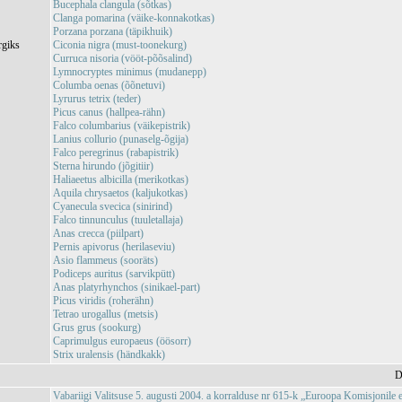
Bucephala clangula (sõtkas)
Clanga pomarina (väike-konnakotkas)
Porzana porzana (täpikhuik)
rgiks
Ciconia nigra (must-toonekurg)
Curruca nisoria (vööt-põõsalind)
Lymnocryptes minimus (mudanepp)
Columba oenas (õõnetuvi)
Lyrurus tetrix (teder)
Picus canus (hallpea-rähn)
Falco columbarius (väikepistrik)
Lanius collurio (punaselg-õgija)
Falco peregrinus (rabapistrik)
Sterna hirundo (jõgitiir)
Haliaeetus albicilla (merikotkas)
Aquila chrysaetos (kaljukotkas)
Cyanecula svecica (sinirind)
Falco tinnunculus (tuuletallaja)
Anas crecca (piilpart)
Pernis apivorus (herilaseviu)
Asio flammeus (sooräts)
Podiceps auritus (sarvikpütt)
Anas platyrhynchos (sinikael-part)
Picus viridis (roherähn)
Tetrao urogallus (metsis)
Grus grus (sookurg)
Caprimulgus europaeus (öösorr)
Strix uralensis (händkakk)
D
Vabariigi Valitsuse 5. augusti 2004. a korralduse nr 615-k „Euroopa Komisjonile 