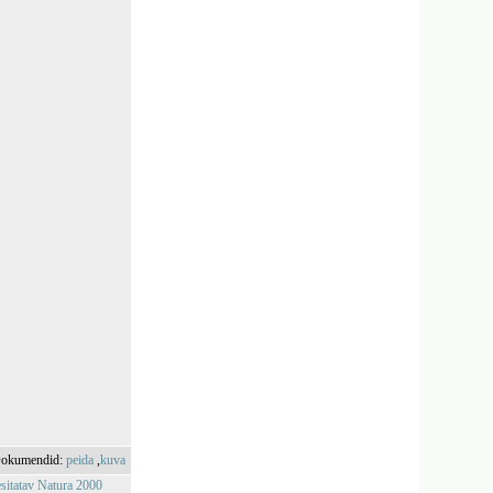
okumendid:
peida
,
kuva
esitatav Natura 2000