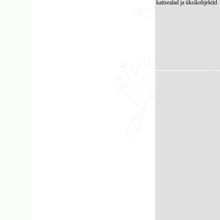
kaitsealad ja üksikobjektid