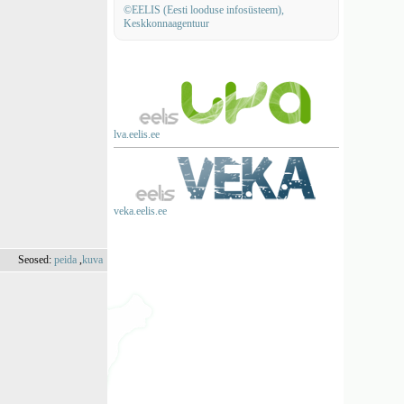
©EELIS (Eesti looduse infosüsteem),
Keskkonnaagentuur
lva.eelis.ee
veka.eelis.ee
Seosed:
peida
,
kuva