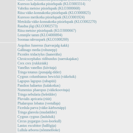
Kuresoo kaljukotka püsielupaik (KLO3003314)
Vabriku metsise püsielupaik (KLO3000668)
Riisa väike-konnakotka püsielupaik (KLO3000825)
Kuresoo merikotka püsielupaik (KLO3001924)
Metsküla väike-konnakotka püsielupaik (KLO3002270)
Raudna jõgi (KLO3002573)
Riisa metsise püsielupaik (KLO3000667)
Lemmjõe tamm (KLO4000894)
Soomaa rahvuspark (KLO1000269)
Aegolius funereus (karvasjalg-kakk)
Gallinago media (rohunepp)
Picoides tridactylus (laanerähn)
Chroicocephalus ridibundus (naerukajakas)
Crex crex (rukkirääk)
Vanellus vanellus (kiivitaja)
Tringa totanus (punajalg-tilder)
Cygnus columbianus bewickii (väikeluik)
Lagopus lagopus (rabapüü)
Pandion haliaetus (kalakotkas)
Numenius phaeopus (väikekoovitaja)
Tringa nebularia (heletilder)
Pluvialis apricaria (rüüt)
Phalaropus lobatus (veetallaja)
Ficedula parva (väike-kärbsenäpp)
Tringa glareola (mudatilder)
Cygnus cygnus (laululuik)
Circus pygargus (soo-loorkull)
Lanius excubitor (hallõgija)
Lullula arborea (nõmmelõoke)