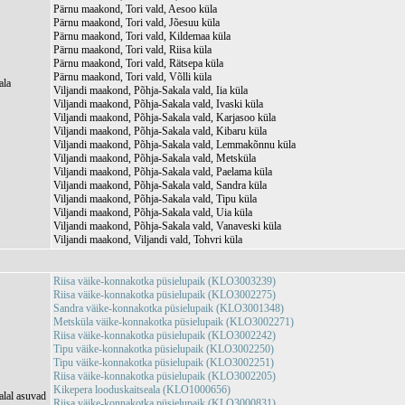
Pärnu maakond, Tori vald, Aesoo küla
Pärnu maakond, Tori vald, Jõesuu küla
Pärnu maakond, Tori vald, Kildemaa küla
Pärnu maakond, Tori vald, Riisa küla
Pärnu maakond, Tori vald, Rätsepa küla
Pärnu maakond, Tori vald, Võlli küla
ala
Viljandi maakond, Põhja-Sakala vald, Iia küla
Viljandi maakond, Põhja-Sakala vald, Ivaski küla
Viljandi maakond, Põhja-Sakala vald, Karjasoo küla
Viljandi maakond, Põhja-Sakala vald, Kibaru küla
Viljandi maakond, Põhja-Sakala vald, Lemmakõnnu küla
Viljandi maakond, Põhja-Sakala vald, Metsküla
Viljandi maakond, Põhja-Sakala vald, Paelama küla
Viljandi maakond, Põhja-Sakala vald, Sandra küla
Viljandi maakond, Põhja-Sakala vald, Tipu küla
Viljandi maakond, Põhja-Sakala vald, Uia küla
Viljandi maakond, Põhja-Sakala vald, Vanaveski küla
Viljandi maakond, Viljandi vald, Tohvri küla
Riisa väike-konnakotka püsielupaik (KLO3003239)
Riisa väike-konnakotka püsielupaik (KLO3002275)
Sandra väike-konnakotka püsielupaik (KLO3001348)
Metsküla väike-konnakotka püsielupaik (KLO3002271)
Riisa väike-konnakotka püsielupaik (KLO3002242)
Tipu väike-konnakotka püsielupaik (KLO3002250)
Tipu väike-konnakotka püsielupaik (KLO3002251)
Riisa väike-konnakotka püsielupaik (KLO3002205)
Kikepera looduskaitseala (KLO1000656)
alal asuvad
Riisa väike-konnakotka püsielupaik (KLO3000831)