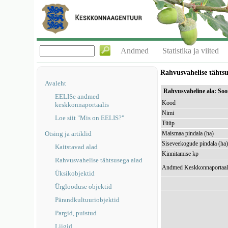
Andmed
Statistika ja viited
Rahvusvahelise tähts
Avaleht
Rahvusvaheline ala: So
EELISe andmed
Kood
keskkonnaportaalis
Nimi
Loe siit "Mis on EELIS?"
Tüüp
Otsing ja artiklid
Maismaa pindala (ha)
Siseveekogude pindala (ha
Kaitstavad alad
Kinnitamise kp
Rahvusvahelise tähtsusega alad
Andmed Keskkonnaportaal
Üksikobjektid
Ürglooduse objektid
Pärandkultuuriobjektid
Pargid, puistud
Liigid