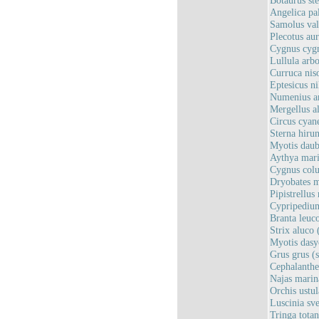
Botaurus ste
Angelica pa
Samolus val
Plecotus au
Cygnus cygn
Lullula arb
Curruca nis
Eptesicus ni
Numenius ar
Mergellus al
Circus cyane
Sterna hirun
Myotis daub
Aythya mari
Cygnus colu
Dryobates m
Pipistrellus
Cypripedium
Branta leuco
Strix aluco
Myotis dasy
Grus grus (
Cephalanthe
Najas marin
Orchis ustu
Luscinia sve
Tringa totan