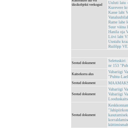
Kaitsealuse ala või
Uuluti laiu
üksikobjekti veekogud
Kurevere k
Kasse laht
Vanaluubil
Rame lahe 
Suur väina
Hanila oja
Liivi laht
Uustalu kr
Ruilõpp V
Seletuskiri:
Seotud dokument
nr 153 "Puht
Vabariigi Va
Kaitsekorra alus
"Puhtu-Laela
MAAMAKSUS
Seotud dokument
Vabariigi Va
Vabariigi V
Seotud dokument
Looduskait
Keskkonnami
"Jahipiirkon
kasutamisek
Seotud dokument
korraldamise
küttimismaht