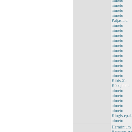
nimetu
nimetu
nimetu
nimetu
Paljaslaid
nimetu
nimetu
nimetu
nimetu
nimetu
nimetu
nimetu
nimetu
nimetu
nimetu
nimetu
Kibissäär
Kõbajalaid
nimetu
nimetu
nimetu
nimetu
nimetu
Kingissepal
nimetu
Herminium m