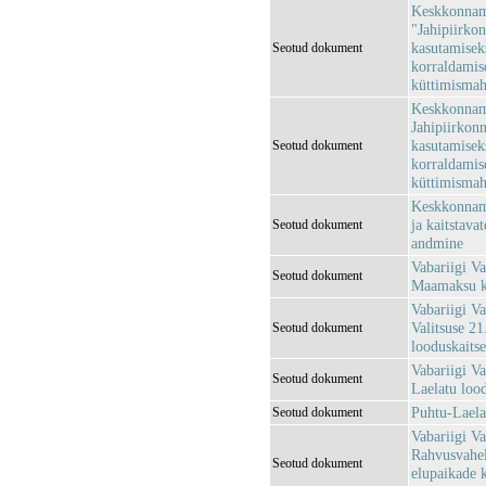
Keskkonnami
"Jahipiirkon
kasutamisek
Seotud dokument
korraldamise
küttimismaht
Keskkonnami
Jahipiirkonn
kasutamisek
Seotud dokument
korraldamise
küttimismah
Keskkonnami
ja kaitstava
Seotud dokument
andmine
Vabariigi Va
Seotud dokument
Maamaksu ko
Vabariigi Va
Valitsuse 2
Seotud dokument
looduskaits
Vabariigi Va
Seotud dokument
Laelatu lood
Puhtu-Laelat
Seotud dokument
Vabariigi Va
Rahvusvahel
Seotud dokument
elupaikade 