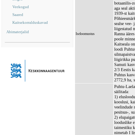
botaanilis-z
Veekogud
aga seal akt
1939-st kait
Saared
Põhieesmärk
Kaitsekorralduskavad
sealse vee- 
liigestatud 
Abimaterjalid
Ranna ääres
Iseloomustus
poole minne
Kaitseala on
loodi Puhtus
silmapaistv
liigirikka p
Samuti kasva
2/3 Eestis k
Puhtus kasva
2772,9 ha, 
Puhtu-Laelat
säilitada:
1) elusloodu
kooslusi, ka
veelindude 
pesitsus-, s
2) elupaiga
looduslike 
taimestiku 
nimetab I l