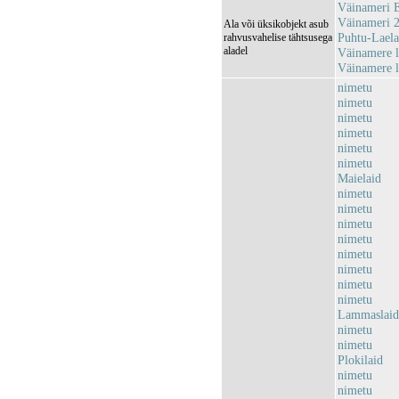
Väinameri 
Väinameri 
Ala või üksikobjekt asub
Puhtu-Lael
rahvusvahelise tähtsusega
aladel
Väinamere 
Väinamere 
nimetu
nimetu
nimetu
nimetu
nimetu
nimetu
Maielaid
nimetu
nimetu
nimetu
nimetu
nimetu
nimetu
nimetu
nimetu
Lammaslaid
nimetu
nimetu
Plokilaid
nimetu
nimetu