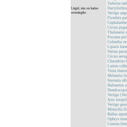
Tadorna tado
Dactylorhiz
Liigid, mis on kaitse
eesmärgiks
Vertigo ang
Ficedula pa
Cephalanthe
Circus pyga
Thalasseus s
Porzana por
Columba oen
Liparis loes
Sterna parad
Circus aerug
Charadrius h
Lanius collu
Viola elatio
Melanitta f
Sternula alb
Haliaeetus a
Dendrocopos
Vertigo (Ver
Jynx torquil
Vertigo geye
Motacilla fl
Rallus aquat
Ophrys insec
Limosa limo