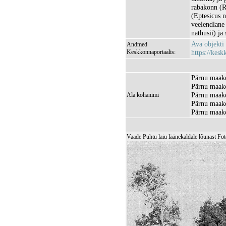
rabakonn (Ra
(Eptesicus n
veelendlane 
nathusii) ja
Ava objekti
Andmed
Keskkonnaportaalis:
https://kesk
Pärnu maako
Pärnu maako
Pärnu maako
Ala kohanimi
Pärnu maako
Pärnu maako
Vaade Puhtu laiu läänekaldale lõunast Fo