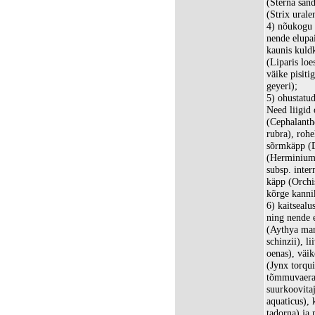
(Sterna sand
(Strix urale
4) nõukogu d
nende elupai
kaunis kuld
(Liparis loe
väike pisiti
geyeri);
5) ohustatud
Need liigid
(Cephalanth
rubra), roh
sõrmkäpp (D
(Herminium 
subsp. inte
käpp (Orchis
kõrge kannik
6) kaitsealus
ning nende e
(Aythya mar
schinzii), l
oenas), väi
(Jynx torqui
tõmmuvaeras 
suurkoovita
aquaticus), 
tadorna) ja 