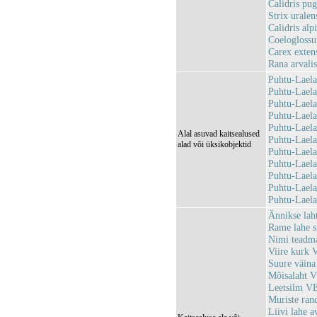
Calidris pug
Strix uralen
Calidris alp
Coeloglossu
Carex exten
Rana arvali
Puhtu-Lael
Puhtu-Lael
Puhtu-Lael
Puhtu-Lael
Puhtu-Lael
Alal asuvad kaitsealused
Puhtu-Lael
alad või üksikobjektid
Puhtu-Laela
Puhtu-Lael
Puhtu-Lael
Puhtu-Lael
Puhtu-Lael
Ännikse la
Rame lahe 
Nimi teadm
Viire kurk
Suure väin
Mõisalaht 
Leetsilm V
Muriste ra
Liivi lahe