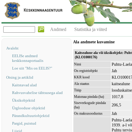
Andmed
Statistika ja viited
Ala andmete kuvamine
Avaleht
Kaitsealune ala või üksikobjekt: Puht
EELISe andmed
(KLO1000176)
keskkonnaportaalis
Puhtu-Laela
Nimi
Loe siit "Mis on EELIS?"
Jah
On registriobjekt
KLO10001
Otsing ja artiklid
KKR kood
kaitsealune
Ala staatus
Kaitstavad alad
looduskaitse
Tüüp
Rahvusvahelise tähtsusega alad
1017,8
Maismaa pindala (ha)
Üksikobjektid
Siseveekogude pindala
206,5
(ha)
Ürglooduse objektid
Jah
On maksusoodustus
Pärandkultuuriobjektid
Puhtu-Laela
Pargid, puistud
1939. a-l võ
Puhtu tervi
Liigid