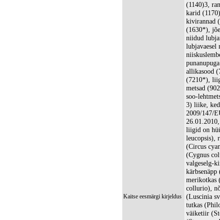
(1140)3, ra
karid (1170
kivirannad (
(1630*), jõ
niidud lubja
lubjavaesel 
niiskuslemb
punanupuga 
allikasood 
(7210*), lii
metsad (902
soo-lehtmet
3) liike, k
2009/147/EÜ
26.01.2010, 
liigid on hü
leucopsis), 
(Circus cyan
(Cygnus col
valgeselg-k
kärbsenäpp 
merikotkas (
collurio), 
(Luscinia sv
Kaitse eesmärgi kirjeldus
tutkas (Phi
väiketiir (St