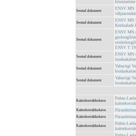
kinnitamine
ENSV MN. mä
Seotud dokument
väljaarenda
ENSV MN Loo
Seotud dokument
Keelualade k
ENSV MN mää
geoloogiliste
Seotud dokument
ornitoloogil
ENSV T 195
ENSV MN mää
Seotud dokument
looduskaits
Vabariigi V
Seotud dokument
looduskaitse
Vabariigi Va
Seotud dokument
looduskaitse
Puhtu-Laela
Kaitsekorralduskava
kaitsekorra
Pärandniitu
Kaitsekorralduskava
Pärandniitu
Kaitsekorralduskava
Puhtu-Laela
Kaitsekorralduskava
kaitsekorra
Puhtu-Laela