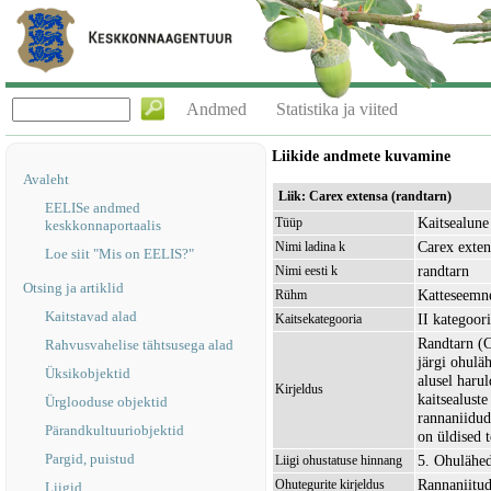
Andmed
Statistika ja viited
Liikide andmete kuvamine
Avaleht
Liik: Carex extensa (randtarn)
EELISe andmed
Kaitsealune 
Tüüp
keskkonnaportaalis
Carex exten
Nimi ladina k
Loe siit "Mis on EELIS?"
randtarn
Nimi eesti k
Otsing ja artiklid
Katteseemn
Rühm
Kaitstavad alad
II kategoor
Kaitsekategooria
Randtarn (C
Rahvusvahelise tähtsusega alad
järgi ohulä
Üksikobjektid
alusel harul
Kirjeldus
kaitsealust
Ürglooduse objektid
rannaniidud
Pärandkultuuriobjektid
on üldised 
Pargid, puistud
5. Ohulähe
Liigi ohustatuse hinnang
Rannaniitu
Ohutegurite kirjeldus
Liigid