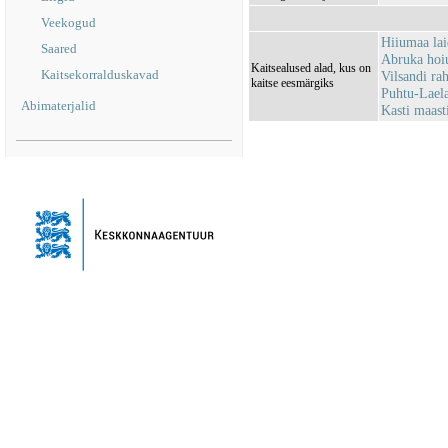
Veekogud
Hiiumaa la
Saared
Abruka hoi
Kaitsealused alad, kus on
Kaitsekorralduskavad
Vilsandi r
kaitse eesmärgiks
Puhtu-Lael
Abimaterjalid
Kasti maas