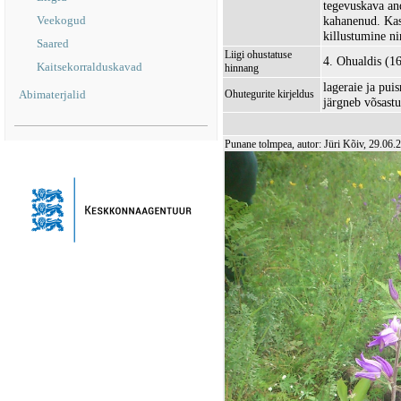
tegevuskava an
Veekogud
kahanenud. Kas
killustumine ni
Saared
Liigi ohustatuse
4. Ohualdis (1
Kaitsekorralduskavad
hinnang
lageraie ja pui
Abimaterjalid
Ohutegurite kirjeldus
järgneb võsastu
Punane tolmpea, autor: Jüri Kõiv, 29.06.