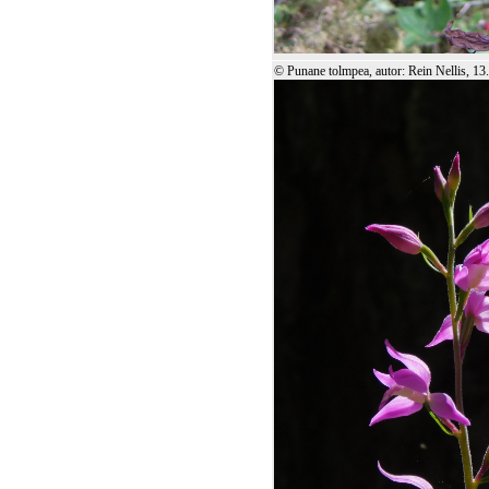
© Punane tolmpea, autor: Rein Nellis, 13