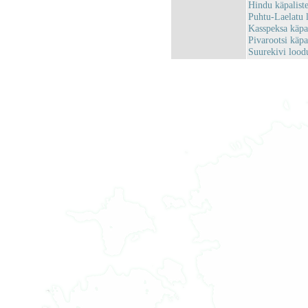
Hindu käpalist
Puhtu-Laelatu 
Kasspeksa käpa
Pivarootsi käp
Suurekivi lood