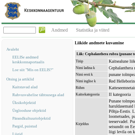
Andmed
Statistika ja viited
Liikide andmete kuvamine
Avaleht
Liik: Cephalanthera rubra (punane t
EELISe andmed
Kaitsealune lii
Tüüp
keskkonnaportaalis
Cephalanthera 
Nimi ladina k
Loe siit "Mis on EELIS?"
punane tolmpe
Nimi eesti k
Otsing ja artiklid
Red Helleborin
Nimi inglise k
Kaitstavad alad
Katteseemneta
Rühm
II kategooria
Kaitsekategooria
Rahvusvahelise tähtsusega alad
Punane tolmpea
Üksikobjektid
haruldasemaid k
Ürglooduse objektid
Põhja-Eestis. L
loometsades, pu
Pärandkultuuriobjektid
teeservadel. Pu
Kirjeldus
Pargid, puistud
seisundit on Ee
liigi levila on
Liigid