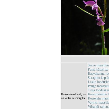
Sarve maastik
Pussa käpalist
Haavakannu lo
Sarapiku käpal
Lasila loodusk
Panga maastik
Tilga looduska
Koorunõmme lo
Kaitsealused alad, kus
on kaitse eesmärgiks
Kesselaiu maas
Vormsi maasti
Vilsandi rahv