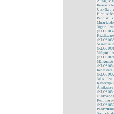
Alutaguse 
Reissaare 
Uusküla oj
Hirmuse le
Permisküla
Muru lendo
Jõgiaru len
(KLO31032
Kaasiksaare
(KLO31033
Saaremaa le
(KLO31031
Viilipoja l
(KLO31021
Mängumetsa 
(KLO31034
Rehessaare 
(KLO31032
Jalastu le
Kastevälja
Änniksaare 
(KLO31034
Ojadevahe 
Remniku oja
(KLO31032
Paadenurme
Sonda lend