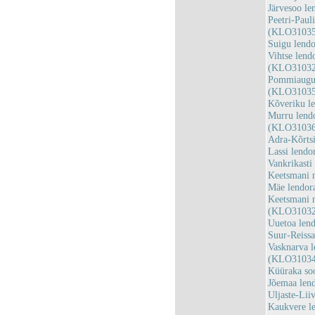
Järvesoo l
Peetri-Paul
(KLO31035
Suigu lend
Vihtse lend
(KLO31032
Pommiaugu l
(KLO31035
Kõveriku l
Murru lendo
(KLO31036
Adra-Kõrts
Lassi lend
Vankrikast
Keetsmani 
Mäe lendor
Keetsmani m
(KLO31032
Uuetoa len
Suur-Reiss
Vasknarva l
(KLO31034
Küüraka so
Jõemaa len
Uljaste-Li
Kaukvere l