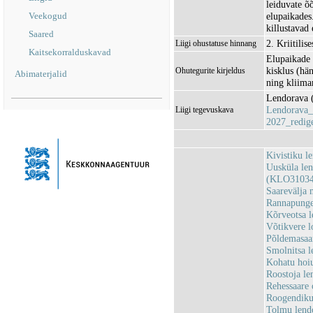
leiduvate õ
Veekogud
elupaikades.
killustavad 
Saared
2. Kriitilis
Liigi ohustatuse hinnang
Kaitsekorralduskavad
Elupaikade 
kisklus (hä
Ohutegurite kirjeldus
Abimaterjalid
ning kliim
Lendorava (
Lendorava_
Liigi tegevuskava
2027_redige
Kivistiku 
Uusküla len
(KLO31034
Saarevälja
Rannapunge
Kõrveotsa 
Võtikvere 
Põldemasaa
Smolnitsa 
Kohatu hoi
Roostoja l
Rehessaare
Roogendiku
Tolmu lend