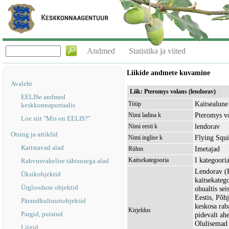
Andmed
Statistika ja viited
Liikide andmete kuvamine
Avaleht
Liik: Pteromys volans (lendorav)
EELISe andmed
Kaitsealune 
Tüüp
keskkonnaportaalis
Pteromys v
Nimi ladina k
Loe siit "Mis on EELIS?"
lendorav
Nimi eesti k
Otsing ja artiklid
Flying Squi
Nimi inglise k
Kaitstavad alad
Imetajad
Rühm
I kategoori
Kaitsekategooria
Rahvusvahelise tähtsusega alad
Lendorav (
Üksikobjektid
kaitsekatego
Ürglooduse objektid
ohualtis se
Eestis, Põh
Pärandkultuuriobjektid
keskosa rab
Kirjeldus
Pargid, puistud
pidevalt ah
Olulisemad 
Liigid