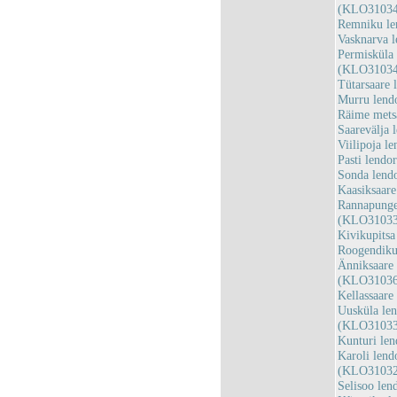
(KLO31034
Remniku le
Vasknarva 
Permisküla 
(KLO31034
Tütarsaare
Murru lend
Räime mets
Saarevälja
Viilipoja l
Pasti lend
Sonda lend
Kaasiksaar
Rannapunger
(KLO31033
Kivikupits
Roogendiku
Änniksaare 
(KLO31036
Kellassaar
Uusküla len
(KLO31033
Kunturi le
Karoli lend
(KLO31032
Selisoo le