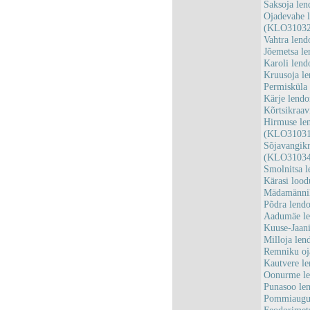
Saksoja le
Ojadevahe l
(KLO31032
Vahtra len
Jõemetsa l
Karoli len
Kruusoja l
Permisküla
Kärje lend
Kõrtsikraa
Hirmuse len
(KLO31031
Sõjavangikr
(KLO31034
Smolnitsa 
Kärasi loo
Mädamännik
Põdra lend
Aadumäe le
Kuuse-Jaan
Milloja le
Remniku oj
Kautvere l
Oonurme le
Punasoo le
Pommiaugu 