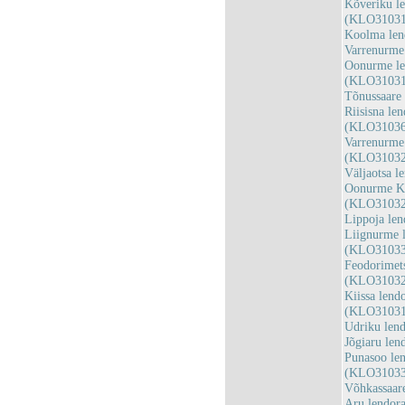
Kõveriku le
(KLO31031
Koolma len
Varrenurme
Oonurme len
(KLO31031
Tõnussaare
Riisisna le
(KLO31036
Varrenurme 
(KLO31032
Väljaotsa 
Oonurme Kiv
(KLO31032
Lippoja le
Liignurme l
(KLO31033
Feodorimets
(KLO31032
Kiissa lend
(KLO31031
Udriku len
Jõgiaru le
Punasoo len
(KLO31033
Võhkassaar
Aru lendor