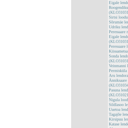
Eigale len
Roogendiku 
(KLO31031
Sirtsi lood
Sõrumäe le
Udriku len
Peressaare
Eigale lend
(KLO31031
Peressaare
Kiissamets
Sonda lendo
(KLO31031
Veinmanni 
Permisküla
Aru lendor
Änniksaare 
(KLO31034
Pasuna lend
(KLO31021
Nigula loo
Sildlasoo 
Uuetoa len
Tagajõe le
Kirsipuu l
Katase len