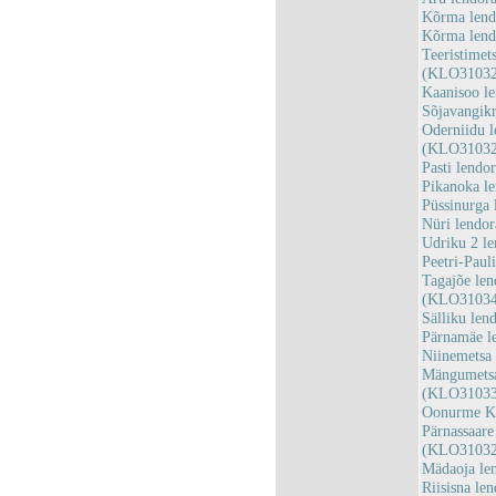
Kõrma lend
Kõrma lend
Teeristimet
(KLO31032
Kaanisoo l
Sõjavangik
Oderniidu l
(KLO31032
Pasti lendo
Pikanoka l
Püssinurga
Nüri lendo
Udriku 2 l
Peetri-Paul
Tagajõe len
(KLO31034
Sälliku le
Pärnamäe l
Niinemetsa
Mängumetsa
(KLO31033
Oonurme Ki
Pärnassaare
(KLO31032
Mädaoja le
Riisisna l