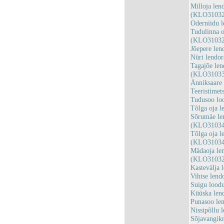
Milloja len
(KLO31032
Oderniidu 
Tudulinna o
(KLO31032
Jõepere le
Nüri lendo
Tagajõe len
(KLO31033
Änniksaare
Teeristime
Tudusoo lo
Tõlga oja 
Sõrumäe len
(KLO31034
Tõlga oja l
(KLO31034
Mädaoja len
(KLO31032
Kastevälja
Vihtse len
Suigu lood
Küüska len
Punasoo le
Nissipõllu
Sõjavangik