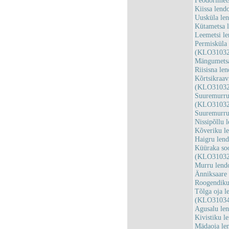
Feodorimet
Kiissa len
Uusküla le
Kütametsa 
Leemetsi l
Permisküla 
(KLO31032
Mängumetsa
Riisisna l
Kõrtsikraav
(KLO31032
Suuremurru 
(KLO31032
Suuremurru
Nissipõllu
Kõveriku l
Haigru len
Küüraka soo
(KLO31032
Murru lend
Änniksaare
Roogendiku
Tõlga oja l
(KLO31034
Agusalu le
Kivistiku 
Mädaoja le