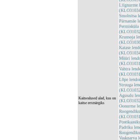
Liignurme l
(KLO31034
Smolnitsa 
Pärnamäe l
Permisküla 
(KLO31032
Kruusoja le
(KLO31036
Katase lend
(KLO31034
Müüri lendo
(KLO31031
Vahtra lend
(KLO31031
Lõpe lendo
Struuga len
(KLO31032
Agusalu len
Kaitsealused alad, kus on
(KLO31032
kaitse eesmärgiks
Oonurme le
Roogendiku 
(KLO31031
Postikaasi
Padriku le
Roogendiku
Vasknarva l