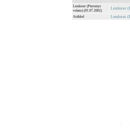
Lendorav (Pteromys
Lendorav (
volans) (01.07.2002)
Lendorav (
Artikkel