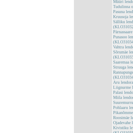
Müüri lend
Tudulinna 
Pasuna len
Kruusoja l
Sälliku len
(KLO31032
Pärnassaar
Punasoo len
(KLO31034
Vahtra len
Sõrumäe le
(KLO31033
Saaremaa l
Struuga le
Rannapunger
(KLO31034
Aru lendor
Liignurme 
Palasi len
Miila lend
Suuremurru
Pohlaaru l
Pikanõmme 
Roosimäe l
Ojadevahe 
Kivistiku l
(KLO31031