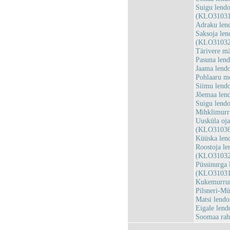
Suigu lendo
(KLO31031
Adraku len
Saksoja len
(KLO31032
Tärivere m
Pasuna len
Jaama lend
Pohlaaru m
Siimu lend
Jõemaa len
Suigu lend
Mihklimurr
Uusküla oja
(KLO31036
Küüska len
Roostoja le
(KLO31032
Püssinurga 
(KLO31031
Kukemurrum
Pilsneri-M
Matsi lend
Eigale len
Soomaa ra