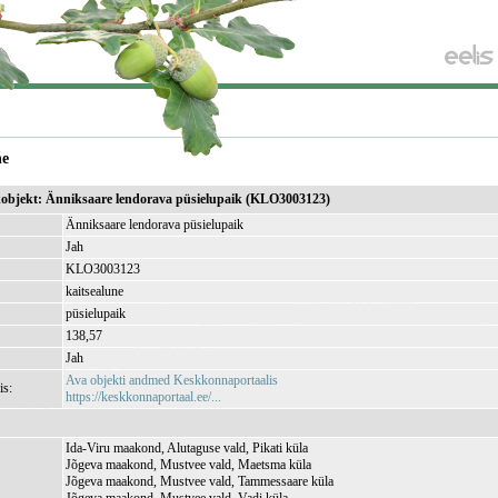
ne
ikobjekt: Änniksaare lendorava püsielupaik (KLO3003123)
Änniksaare lendorava püsielupaik
Jah
KLO3003123
kaitsealune
püsielupaik
138,57
Jah
Ava objekti andmed Keskkonnaportaalis
is:
https://keskkonnaportaal.ee/...
Ida-Viru maakond, Alutaguse vald, Pikati küla
Jõgeva maakond, Mustvee vald, Maetsma küla
Jõgeva maakond, Mustvee vald, Tammessaare küla