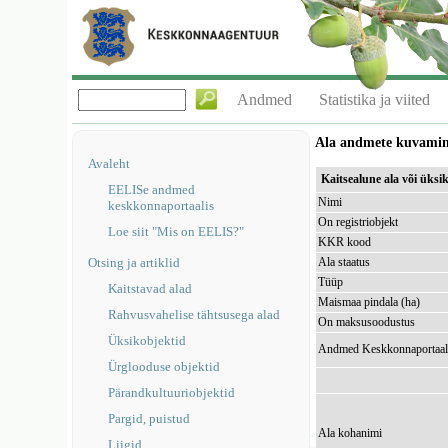
Andmed
Statistika ja viited
Ala andmete kuvami
Avaleht
Kaitsealune ala või üks
EELISe andmed
Nimi
keskkonnaportaalis
On registriobjekt
Loe siit "Mis on EELIS?"
KKR kood
Otsing ja artiklid
Ala staatus
Tüüp
Kaitstavad alad
Maismaa pindala (ha)
Rahvusvahelise tähtsusega alad
On maksusoodustus
Üksikobjektid
Andmed Keskkonnaportaal
Ürglooduse objektid
Pärandkultuuriobjektid
Pargid, puistud
Ala kohanimi
Liigid