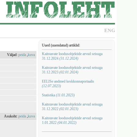
ENG
Uued (uuendatud) artiklid:
Kaitstavate loodusobjektide arvud seisuga
Väljad:
peida
,
kuva
31.12.2024
(31.12.2024)
Kaitstavate loodusobjektide arvud seisuga
31.12.2023
(02.01.2024)
EELISe andmed keskkonnaportaalis
(12.07.2023)
Statistika
(11.01.2023)
Kaitstavate loodusobjektide arvud seisuga
31.12.2022
(02.01.2023)
Asukoht:
peida
,
kuva
Kaitstavate loodusobjektide arvud seisuga
1.01.2022
(04.01.2022)