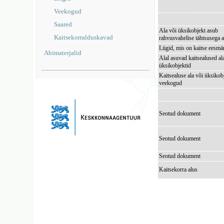
Veekogud
Saared
Ala või üksikobjekt asub
Kaitsekorralduskavad
rahvusvahelise tähtsusega a
Liigid, mis on kaitse eesmä
Abimaterjalid
Alal asuvad kaitsealused al
üksikobjektid
Kaitsealuse ala või üksikob
veekogud
Seotud dokument
Seotud dokument
Seotud dokument
Kaitsekorra alus