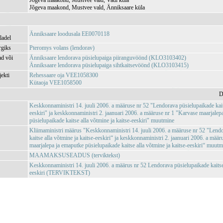
Jõgeva maakond, Mustvee vald, Vadi küla
Jõgeva maakond, Mustvee vald, Änniksaare küla
Änniksaare loodusala EE0070118
ladel
rgiks
Pteromys volans (lendorav)
ad või
Änniksaare lendorava püsielupaiga piiranguvöönd (KLO3103402)
Änniksaare lendorava püsielupaiga sihtkaitsevöönd (KLO3103415)
jekti
Rehessaare oja VEE1058300
Kütaoja VEE1058500
D
Keskkonnaministri 14. juuli 2006. a määruse nr 52 "Lendorava püsielupaikade kaits
eeskiri" ja keskkonnaministri 2. jaanuari 2006. a määruse nr 1 "Karvase maarjalep
püsielupaikade kaitse alla võtmine ja kaitse-eeskiri" muutmine
Kliimaministri määrus "Keskkonnaministri 14. juuli 2006. a määruse nr 52 "Lend
kaitse alla võtmine ja kaitse-eeskiri“ ja keskkonnaministri 2. jaanuari 2006. a mää
maarjalepa ja emaputke püsielupaikade kaitse alla võtmine ja kaitse-eeskiri“ m
MAAMAKSUSEADUS (terviktekst)
Keskkonnaministri 14. juuli 2006. a määrus nr 52 Lendorava püsielupaikade kaitse 
eeskiri (TERVIKTEKST)