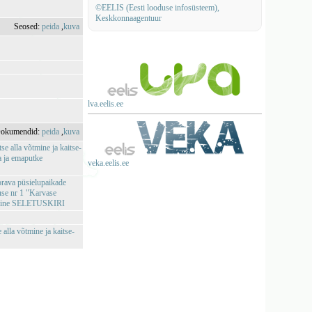
©EELIS (Eesti looduse infosüsteem),
Keskkonnaagentuur
Seosed:
peida
,
kuva
lva.eelis.ee
okumendid:
peida
,
kuva
e alla võtmine ja kaitse-
a ja emaputke
veka.eelis.ee
orava püsielupaikade
ruse nr 1 "Karvase
uutmine SELETUSKIRI
alla võtmine ja kaitse-