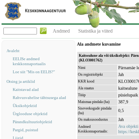
Andmed
Statistika ja viited
Ala andmete kuvamine
Avaleht
Kaitsealune ala või üksikobjekt: Pär
EELISe andmed
(KLO3001762)
keskkonnaportaalis
Pärnamäe le
Nimi
Loe siit "Mis on EELIS?"
Jah
On registriobjekt
KLO30017
Otsing ja artiklid
KKR kood
kaitsealune
Ala staatus
Kaitstavad alad
püsielupaik
Tüüp
Rahvusvahelise tähtsusega alad
387,9
Maismaa pindala (ha)
Üksikobjektid
Siseveekogude pindala
0,5
(ha)
Ürglooduse objektid
Jah
On maksusoodustus
Pärandkultuuriobjektid
Ava objekt
Andmed
Pargid, puistud
Keskkonnaportaalis:
https://kesk
Liigid