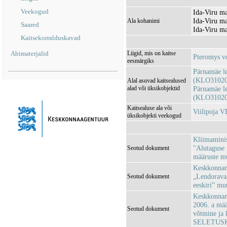
Veekogud
Ida-Viru ma
Ida-Viru m
Ala kohanimi
Saared
Ida-Viru ma
Kaitsekorralduskavad
Abimaterjalid
Liigid, mis on kaitse
Pteromys vo
eesmärgiks
Pärnamäe le
(KLO31020
Alal asuvad kaitsealused
alad või üksikobjektid
Pärnamäe le
(KLO31020
Kaitsealuse ala või
Viilipoja 
üksikobjekti veekogud
Kliimaminis
"Alutaguse 
Seotud dokument
määruste m
Keskkonnami
„Lendorava 
Seotud dokument
eeskiri” m
Keskkonnami
2006. a mää
Seotud dokument
võtmine ja 
SELETUSK