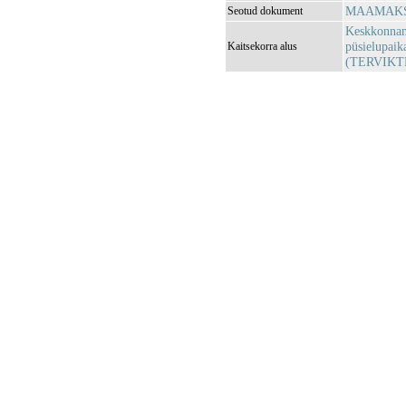
MAAMAKSU
Seotud dokument
Keskkonnami
püsielupaika
Kaitsekorra alus
(TERVIKT