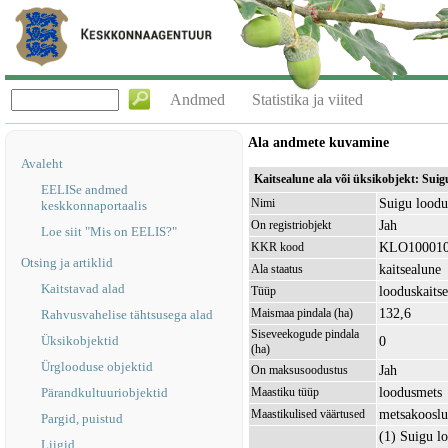
Andmed
Statistika ja viited
Ala andmete kuvamine
Avaleht
Kaitsealune ala või üksikobjekt: Sui
EELISe andmed
Suigu loodu
Nimi
keskkonnaportaalis
Jah
On registriobjekt
Loe siit "Mis on EELIS?"
KLO10001
KKR kood
Otsing ja artiklid
kaitsealune
Ala staatus
Kaitstavad alad
looduskaitse
Tüüp
132,6
Maismaa pindala (ha)
Rahvusvahelise tähtsusega alad
Siseveekogude pindala
Üksikobjektid
0
(ha)
Ürglooduse objektid
Jah
On maksusoodustus
loodusmets
Pärandkultuuriobjektid
Maastiku tüüp
metsakooslu
Maastikulised väärtused
Pargid, puistud
(1) Suigu lo
Liigid