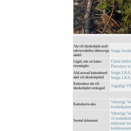
Ala või üksikobjekt asub
Suigu lood
rahvusvahelise tähtsusega
aladel
Cinna latifo
Liigid, mis on kaitse
eesmärgiks
Pteromys vo
Suigu LKA,
Alal asuvad kaitsealused
alad või üksikobjektid
Suigu LKA,
Kaitsealuse ala või
Tagajõgi V
üksikobjekti veekogud
Vabariigi V
Kaitsekorra alus
looduskaitse
Vabariigi Va
«Looduskaits
Seotud dokument
määruste mu
keskkonnatee