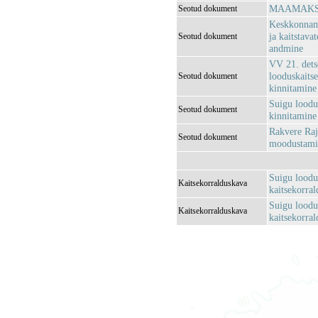
MAAMAKSUS
Seotud dokument
Keskkonnami
ja kaitstava
Seotud dokument
andmine
VV 21. dets
looduskaitsea
Seotud dokument
kinnitamine
Suigu loodus
Seotud dokument
kinnitamine 
Rakvere Raj
Seotud dokument
moodustamis
Suigu loodu
Kaitsekorralduskava
kaitsekorra
Suigu loodu
Kaitsekorralduskava
kaitsekorra