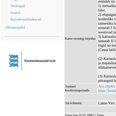
eesmärk on k
1) metsaökos
Veekogud
liike;
Saared
2) elupaiga
looduslike 
Kaitsekorralduskavad
taimestiku 
Abimaterjalid
nimetab I l
soostuvad j
3) kaitseal
Kaitse eesmärgi kirjeldus
nimetab II l
liigid on le
(Cinna latifo
(2) Kaitseal
ja majandus
sihtkaitsevö
(3) Kaitseal
piiranguid k
Ava objekti
Andmed
Keskkonnaportaalis:
https://kesk
Lääne-Viru 
Ala kohanimi
Suigu foto:16.05.1998 U.Timm