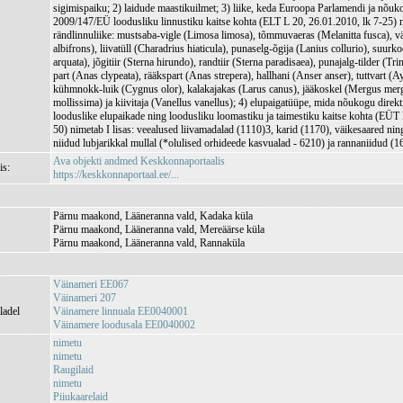
sigimispaiku; 2) laidude maastikuilmet; 3) liike, keda Euroopa Parlamendi ja nõuko
2009/147/EÜ loodusliku linnustiku kaitse kohta (ELT L 20, 26.01.2010, lk 7-25) nim
rändlinnuliike: mustsaba-vigle (Limosa limosa), tõmmuvaeras (Melanitta fusca), väi
albifrons), liivatüll (Charadrius hiaticula), punaselg-õgija (Lanius collurio), suur
arquata), jõgitiir (Sterna hirundo), randtiir (Sterna paradisaea), punajalg-tilder (Tri
part (Anas clypeata), rääkspart (Anas strepera), hallhani (Anser anser), tuttvart (Ay
kühmnokk-luik (Cygnus olor), kalakajakas (Larus canus), jääkoskel (Mergus mer
mollissima) ja kiivitaja (Vanellus vanellus); 4) elupaigatüüpe, mida nõukogu dire
looduslike elupaikade ning loodusliku loomastiku ja taimestiku kaitse kohta (EÜT
50) nimetab I lisas: veealused liivamadalad (1110)3, karid (1170), väikesaared nin
niidud lubjarikkal mullal (*olulised orhideede kasvualad - 6210) ja rannaniidud (1
Ava objekti andmed Keskkonnaportaalis
is:
https://keskkonnaportaal.ee/...
Pärnu maakond, Lääneranna vald, Kadaka küla
Pärnu maakond, Lääneranna vald, Mereäärse küla
Pärnu maakond, Lääneranna vald, Rannaküla
Väinameri EE067
Väinameri 207
ladel
Väinamere linnuala EE0040001
Väinamere loodusala EE0040002
nimetu
nimetu
Raugilaid
nimetu
Piiukaarelaid