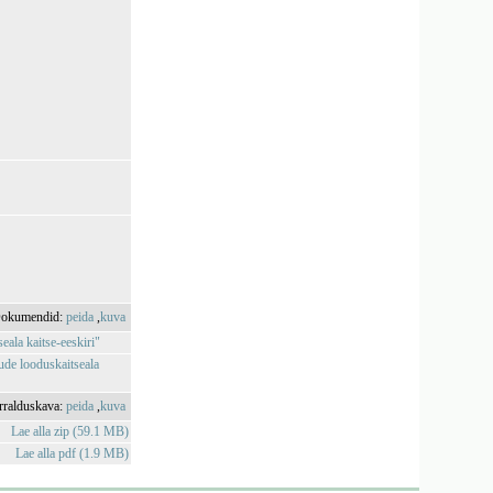
okumendid:
peida
,
kuva
eala kaitse-eeskiri"
dude looduskaitseala
rralduskava:
peida
,
kuva
Lae alla zip (59.1 MB)
Lae alla pdf (1.9 MB)