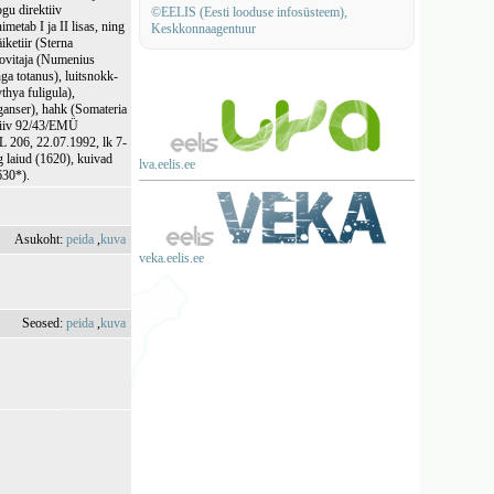
gu direktiiv
©EELIS (Eesti looduse infosüsteem),
etab I ja II lisas, ning
Keskkonnaagentuur
ketiir (Sterna
koovitaja (Numenius
nga totanus), luitsnokk-
thya fuligula),
ganser), hahk (Somateria
ktiiv 92/43/EMÜ
 L 206, 22.07.1992, lk 7-
g laiud (1620), kuivad
lva.eelis.ee
630*).
Asukoht:
peida
,
kuva
veka.eelis.ee
Seosed:
peida
,
kuva