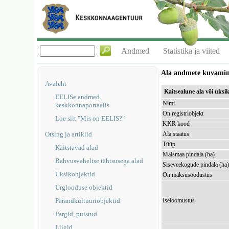
Andmed
Statistika ja viited
Ala andmete kuvami
Avaleht
Kaitsealune ala või üks
EELISe andmed
Nimi
keskkonnaportaalis
On registriobjekt
Loe siit "Mis on EELIS?"
KKR kood
Otsing ja artiklid
Ala staatus
Tüüp
Kaitstavad alad
Maismaa pindala (ha)
Rahvusvahelise tähtsusega alad
Siseveekogude pindala (ha
Üksikobjektid
On maksusoodustus
Ürglooduse objektid
Pärandkultuuriobjektid
Iseloomustus
Pargid, puistud
Liigid