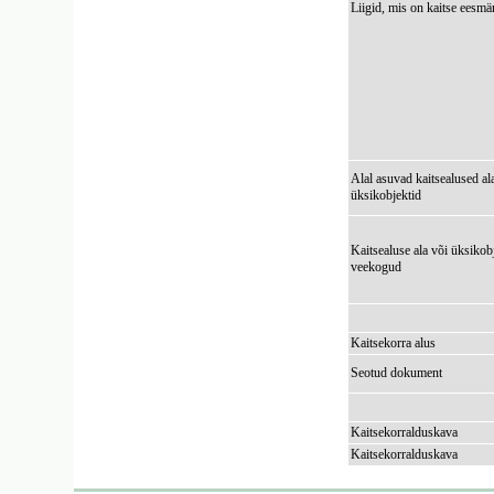
Liigid, mis on kaitse eesmä
Alal asuvad kaitsealused al
üksikobjektid
Kaitsealuse ala või üksikob
veekogud
Kaitsekorra alus
Seotud dokument
Kaitsekorralduskava
Kaitsekorralduskava