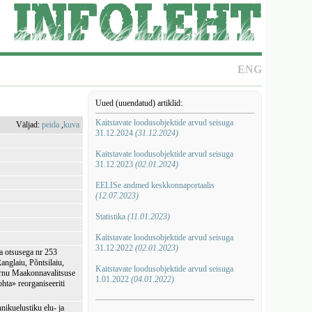
ENG
Uued (uuendatud) artiklid:
Kaitstavate loodusobjektide arvud seisuga
Väljad:
peida
,
kuva
31.12.2024
(31.12.2024)
Kaitstavate loodusobjektide arvud seisuga
31.12.2023
(02.01.2024)
EELISe andmed keskkonnaportaalis
(12.07.2023)
Statistika
(11.01.2023)
Kaitstavate loodusobjektide arvud seisuga
31.12.2022
(02.01.2023)
a otsusega nr 253
anglaiu, Põntsilaiu,
Kaitstavate loodusobjektide arvud seisuga
 Pärnu Maakonnavalitsuse
1.01.2022
(04.01.2022)
hta» reorganiseeriti
nnikuelustiku elu- ja