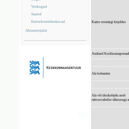
Veekogud
Saared
Kaitsekorralduskavad
Kaitse eesmärgi kirjeldus
Abimaterjalid
Andmed Keskkonnaportaal
Ala kohanimi
Ala või üksikobjekt asub
rahvusvahelise tähtsusega a