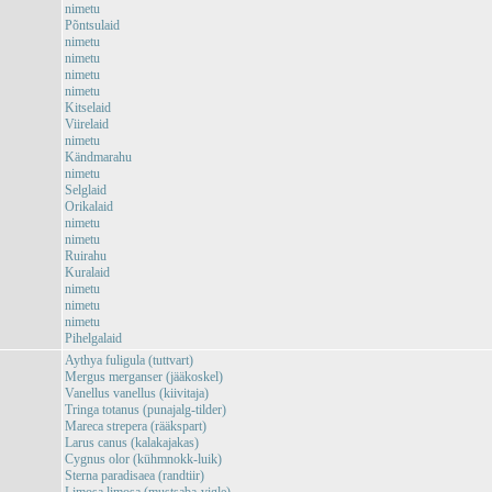
nimetu
Põntsulaid
nimetu
nimetu
nimetu
nimetu
Kitselaid
Viirelaid
nimetu
Kändmarahu
nimetu
Selglaid
Orikalaid
nimetu
nimetu
Ruirahu
Kuralaid
nimetu
nimetu
nimetu
Pihelgalaid
Aythya fuligula (tuttvart)
Mergus merganser (jääkoskel)
Vanellus vanellus (kiivitaja)
Tringa totanus (punajalg-tilder)
Mareca strepera (rääkspart)
Larus canus (kalakajakas)
Cygnus olor (kühmnokk-luik)
Sterna paradisaea (randtiir)