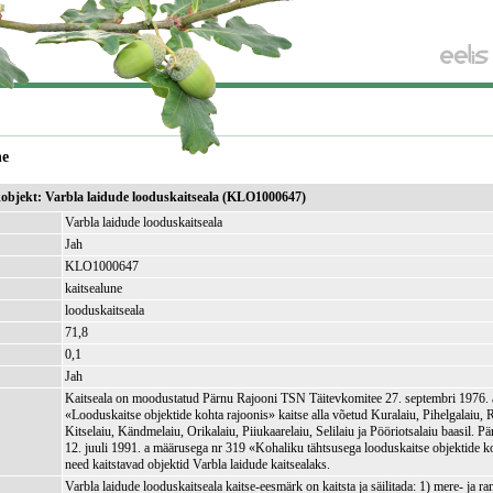
ne
ikobjekt: Varbla laidude looduskaitseala (KLO1000647)
Varbla laidude looduskaitseala
Jah
KLO1000647
kaitsealune
looduskaitseala
71,8
)
0,1
Jah
Kaitseala on moodustatud Pärnu Rajooni TSN Täitevkomitee 27. septembri 1976. 
«Looduskaitse objektide kohta rajoonis» kaitse alla võetud Kuralaiu, Pihelgalaiu, R
Kitselaiu, Kändmelaiu, Orikalaiu, Piiukaarelaiu, Selilaiu ja Pööriotsalaiu baasil.
12. juuli 1991. a määrusega nr 319 «Kohaliku tähtsusega looduskaitse objektide ko
need kaitstavad objektid Varbla laidude kaitsealaks.
Varbla laidude looduskaitseala kaitse-eesmärk on kaitsta ja säilitada: 1) mere- ja ra