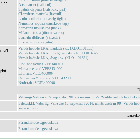
Limosa limosa (mustsaba-vigle)
rgiks
Anser anser (hallhani)
Spatula clypeata (luitsnokk-part)
Charadrius hiaticula (liivatüll)
Lanius collurio (punaselg-õgija)
Numenius arquata (suurkoovitaja)
Somateria mollissima (hahk)
Melanitta fusca (tõmmuvaeras)
Sternula albifrons (väiketiir)
Sterna hirundo (jõgitiir)
Varbla laidude LKA, Laidude skv. (KLO1101633)
ad või
Varbla laidude LKA, Pihelgalaiu skv. (KLO1101632)
Varbla laidude LKA, Jaagu pv. (KLO1101634)
Liivi lahe avaosa VEE3400100
Mereäärse rand VEE3431000
jekti
Liivi laht VEE3400000
Rannaküla-Matsi rand VEE3432000
Nudrirahu VEE3430000
D
Vabariigi Valitsuse 15. septembri 2016. a määrus nr 99 "Varbla laidude looduskaits
Seletuskiri: Vabariigi Valitsuse 15. septembri 2016. a määrusele nr 99 "Varbla lai
kaitse-eeskiri"
Kaitseko
Pärandniitude tegevuskava
Pärandniitude tegevuskava