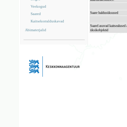
Veekogud
Saare haldusüksused
Saared
Kaitsekorralduskavad
Saarel asuvad kaitsealused 
Abimaterjalid
üksikobjektid