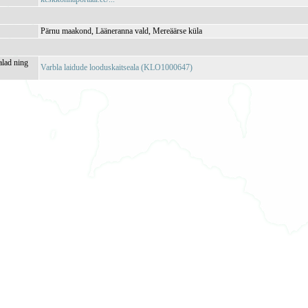
Pärnu maakond, Lääneranna vald, Mereäärse küla
alad ning
Varbla laidude looduskaitseala (KLO1000647)