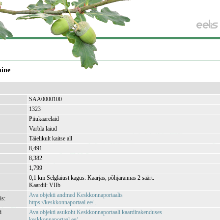
mine
SAA0000100
1323
Piiukaarelaid
Varbla laiud
Täielikult kaitse all
8,491
8,382
1,799
0,1 km Selglaiust kagus. Kaarjas, põhjarannas 2 säärt.
Kaardil: VIIb
Ava objekti andmed Keskkonnaportaalis
is:
https://keskkonnaportaal.ee/...
i
Ava objekti asukoht Keskkonnaportaali kaardirakenduses
keskkonnaportaal.ee/...