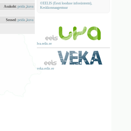
©EELIS (Eesti looduse infosüsteem),
Asukoht:
peida
,
kuva
Keskkonnaagentuur
Seosed:
peida
,
kuva
lva.eelis.ee
veka.eelis.ee