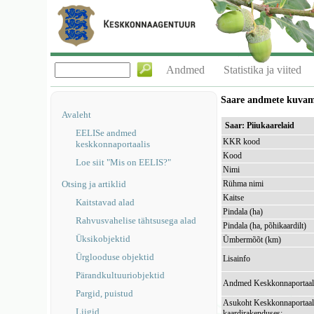
Andmed
Statistika ja viited
Saare andmete kuva
Avaleht
Saar: Piiukaarelaid
EELISe andmed
KKR kood
keskkonnaportaalis
Kood
Loe siit "Mis on EELIS?"
Nimi
Otsing ja artiklid
Rühma nimi
Kaitse
Kaitstavad alad
Pindala (ha)
Rahvusvahelise tähtsusega alad
Pindala (ha, põhikaardilt)
Üksikobjektid
Ümbermõõt (km)
Ürglooduse objektid
Lisainfo
Pärandkultuuriobjektid
Andmed Keskkonnaportaal
Pargid, puistud
Asukoht Keskkonnaportaal
Liigid
kaardirakenduses: