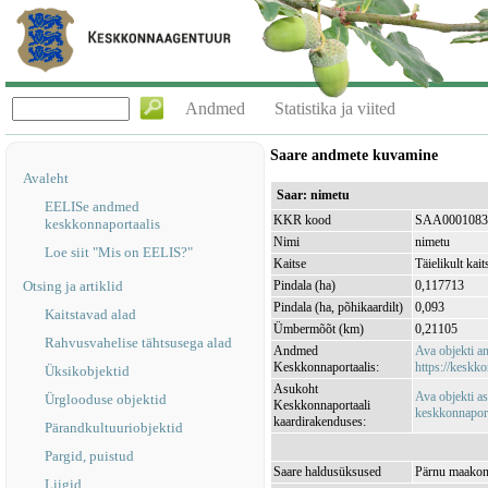
Andmed
Statistika ja viited
Saare andmete kuvamine
Avaleht
Saar: nimetu
EELISe andmed
KKR kood
SAA0001083
keskkonnaportaalis
Nimi
nimetu
Loe siit "Mis on EELIS?"
Kaitse
Täielikult kait
Otsing ja artiklid
Pindala (ha)
0,117713
Pindala (ha, põhikaardilt)
0,093
Kaitstavad alad
Ümbermõõt (km)
0,21105
Rahvusvahelise tähtsusega alad
Andmed
Ava objekti 
Keskkonnaportaalis:
https://keskko
Üksikobjektid
Asukoht
Ava objekti a
Ürglooduse objektid
Keskkonnaportaali
keskkonnaporta
kaardirakenduses:
Pärandkultuuriobjektid
Pargid, puistud
Saare haldusüksused
Pärnu maakond
Liigid