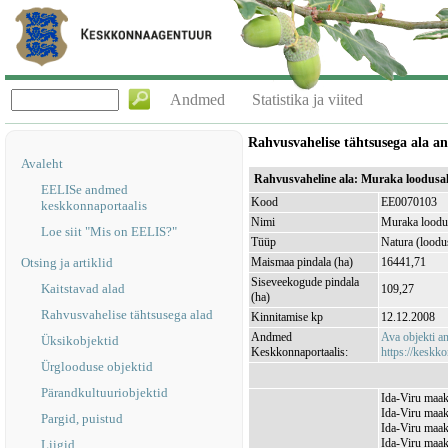
Andmed
Statistika ja viited
Rahvusvahelise tähtsusega ala 
Avaleht
Rahvusvaheline ala: Muraka loodusa
EELISe andmed
Kood
EE0070103
keskkonnaportaalis
Nimi
Muraka loodu
Loe siit "Mis on EELIS?"
Tüüp
Natura (loodu
Otsing ja artiklid
Maismaa pindala (ha)
16441,71
Siseveekogude pindala
Kaitstavad alad
109,27
(ha)
Rahvusvahelise tähtsusega alad
Kinnitamise kp
12.12.2008
Andmed
Ava objekti 
Üksikobjektid
Keskkonnaportaalis:
https://keskko
Ürglooduse objektid
Pärandkultuuriobjektid
Ida-Viru maak
Ida-Viru maak
Pargid, puistud
Ida-Viru maak
Ida-Viru maak
Liigid