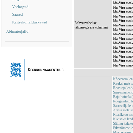
Ida-Viru maak
Veekogud
Ida-Viru maak
Ida-Viru maak
Saared
Ida-Viru maak
Ida-Viru maak
Kaitsekorralduskavad
Rahvusvahelise
Ida-Viru maak
tähtsusega ala kohanimi
Ida-Viru maak
Abimaterjalid
Ida-Viru maak
Ida-Viru maak
Ida-Viru maa
Ida-Viru maak
Ida-Viru maak
Ida-Viru maak
Ida-Viru maak
Ida-Viru maak
Kõrveotsa le
Kauksi metsi
Roostoja len
Saaremaa len
Raju hoiuala
Roogendiku l
Saarevälja l
Arvila metsi
Kaasiksoo me
Kivistiku le
Sälliku kalak
Pikanõmme le
Mustassaare 