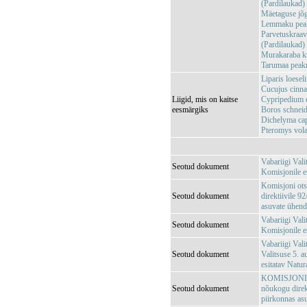
(Pardilaukad
Mäetaguse j
Lemmaku pea
Parvetuskra
(Pardilaukad
Murakaraba 
Tarumaa pea
Liparis loeseli
Cucujus cinna
Liigid, mis on kaitse
Cypripedium c
eesmärgiks
Boros schneid
Dichelyma capi
Pteromys vola
Vabariigi Val
Seotud dokument
Komisjonile e
Komisjoni ots
Seotud dokument
direktiivile 
asuvate ühendu
Vabariigi Val
Seotud dokument
Komisjonile e
Vabariigi Vali
Seotud dokument
Valitsuse 5. 
esitatav Natu
KOMISJONI OT
Seotud dokument
nõukogu direk
piirkonnas asu