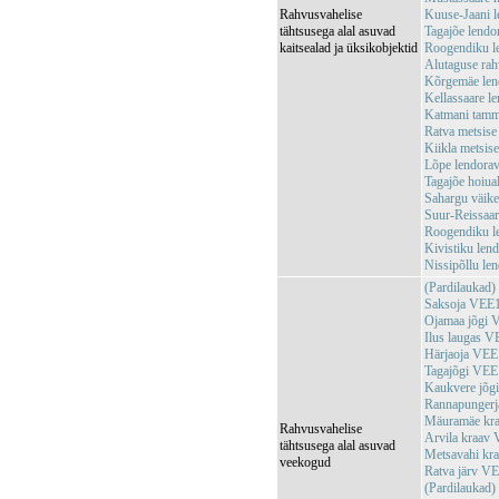
Rahvusvahelise
Kuuse-Jaani 
tähtsusega alal asuvad
Tagajõe lend
kaitsealad ja üksikobjektid
Roogendiku l
Alutaguse ra
Kõrgemäe len
Kellassaare 
Katmani tam
Ratva metsis
Kiikla metsi
Lõpe lendora
Tagajõe hoiu
Sahargu väik
Suur-Reissaa
Roogendiku l
Kivistiku le
Nissipõllu l
(Pardilaukad
Saksoja VEE
Ojamaa jõgi
Ilus laugas 
Härjaoja VE
Tagajõgi VE
Kaukvere jõ
Rannapungerj
Mäuramäe kr
Rahvusvahelise
Arvila kraav
tähtsusega alal asuvad
Metsavahi k
veekogud
Ratva järv V
(Pardilaukad