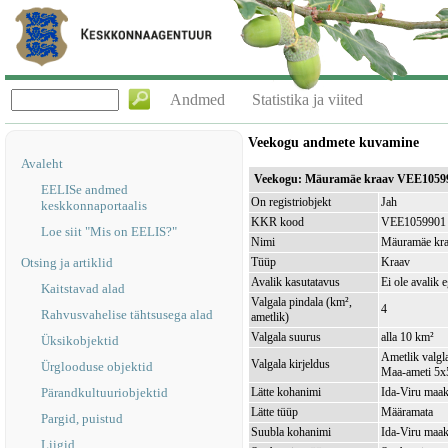
Andmed
Statistika ja viited
Veekogu andmete kuvamine
Avaleht
Veekogu: Mäuramäe kraav VEE1059
EELISe andmed
On registriobjekt
Jah
keskkonnaportaalis
KKR kood
VEE1059901
Loe siit "Mis on EELIS?"
Nimi
Mäuramäe kr
Otsing ja artiklid
Tüüp
Kraav
Avalik kasutatavus
Ei ole avalik 
Kaitstavad alad
Valgala pindala (km²,
4
Rahvusvahelise tähtsusega alad
ametlik)
Valgala suurus
alla 10 km²
Üksikobjektid
Ametlik valgla
Valgala kirjeldus
Ürglooduse objektid
Maa-ameti 5x5
Pärandkultuuriobjektid
Lätte kohanimi
Ida-Viru maak
Lätte tüüp
Määramata
Pargid, puistud
Suubla kohanimi
Ida-Viru maak
Liigid