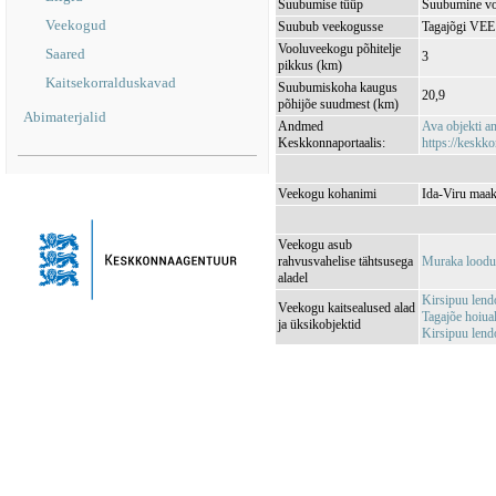
Suubumise tüüp
Suubumine vo
Veekogud
Suubub veekogusse
Tagajõgi VE
Vooluveekogu põhitelje
Saared
3
pikkus (km)
Kaitsekorralduskavad
Suubumiskoha kaugus
20,9
põhijõe suudmest (km)
Abimaterjalid
Andmed
Ava objekti 
Keskkonnaportaalis:
https://keskko
Veekogu kohanimi
Ida-Viru maak
Veekogu asub
rahvusvahelise tähtsusega
Muraka loodu
aladel
Kirsipuu len
Veekogu kaitsealused alad
Tagajõe hoiu
ja üksikobjektid
Kirsipuu lend