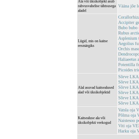
Ala või üksikobjekt asub
Vääna jõe 
rahvusvahelise tähtsusega
aladel
Corallorhiza
Accipiter ge
Bubo bubo 
Rubus arcti
Asplenium t
Liigid, mis on kaitse
Aegolius fu
eesmärgiks
Orchis mas
Dendrocopos
Haliaeetus a
Potentilla 
Picoides tri
Sõrve LKA,
Sõrve LKA,
Sõrve LKA,
Alal asuvad kaitsealused
alad või üksikobjektid
Sõrve LKA,
Sõrve LKA,
Sõrve LKA,
Vatsla oja
Põlma oja
Kaitsealuse ala või
Naistesoo 
üksikobjekti veekogud
Viti oja V
Harku oja