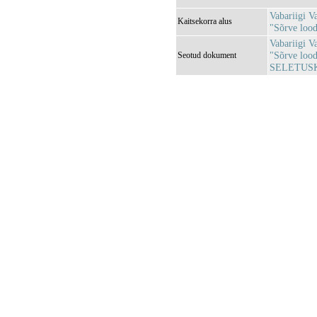
Vabariigi V
Kaitsekorra alus
"Sõrve lood
Vabariigi V
"Sõrve lood
Seotud dokument
SELETUSK