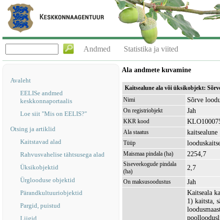
Andmed
Statistika ja viited
Ala andmete kuvamine
Avaleht
Kaitsealune ala või üksikobjekt: Sõr
EELISe andmed
Sõrve loodu
Nimi
keskkonnaportaalis
Jah
On registriobjekt
Loe siit "Mis on EELIS?"
KLO10007
KKR kood
Otsing ja artiklid
kaitsealune
Ala staatus
Kaitstavad alad
looduskaits
Tüüp
2254,7
Maismaa pindala (ha)
Rahvusvahelise tähtsusega alad
Siseveekogude pindala
Üksikobjektid
2,7
(ha)
Ürglooduse objektid
Jah
On maksusoodustus
Kaitseala k
Pärandkultuuriobjektid
1) kaitsta, 
Pargid, puistud
loodusmaast
poolloodusl
Liigid