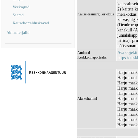
kaitsealusei
Veekogud
2) kaitsta k
merikotkas 
Kaitse eesmärgi kirjeldus
Saared
karvasjalg-
Kaitsekorralduskavad
(Dendrocopo
kanakull (A
Abimaterjalid
jumalakäpp 
trifida), p
põõsasmaran
Ava objekt
Andmed
Keskkonnaportaalis:
https://kesk
Harju maak
Harju maako
Harju maak
Harju maak
Harju maak
Harju maak
Ala kohanimi
Harju maako
Harju maako
Harju maak
Harju maako
Harju maako