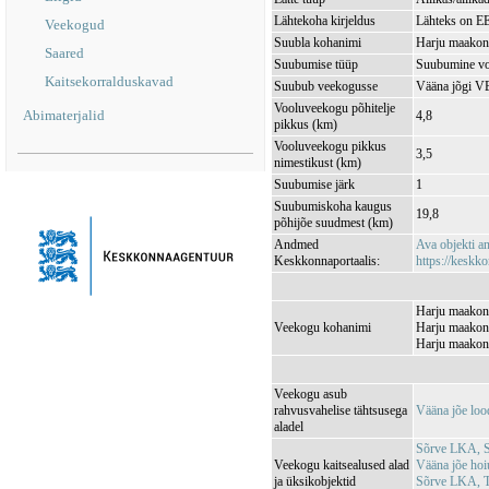
Lähtekoha kirjeldus
Lähteks on EE
Veekogud
Suubla kohanimi
Harju maakond
Saared
Suubumise tüüp
Suubumine vo
Kaitsekorralduskavad
Suubub veekogusse
Vääna jõgi 
Vooluveekogu põhitelje
Abimaterjalid
4,8
pikkus (km)
Vooluveekogu pikkus
3,5
nimestikust (km)
Suubumise järk
1
Suubumiskoha kaugus
19,8
põhijõe suudmest (km)
Andmed
Ava objekti 
Keskkonnaportaalis:
https://keskko
Harju maakond
Veekogu kohanimi
Harju maakond
Harju maakond
Veekogu asub
rahvusvahelise tähtsusega
Vääna jõe lo
aladel
Sõrve LKA, 
Veekogu kaitsealused alad
Vääna jõe ho
ja üksikobjektid
Sõrve LKA, 