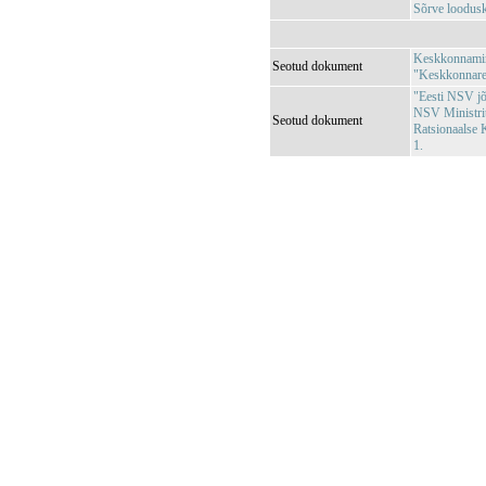
Sõrve loodus
Keskkonnamini
Seotud dokument
"Keskkonnareg
"Eesti NSV jõg
NSV Ministri
Seotud dokument
Ratsionaalse 
1.