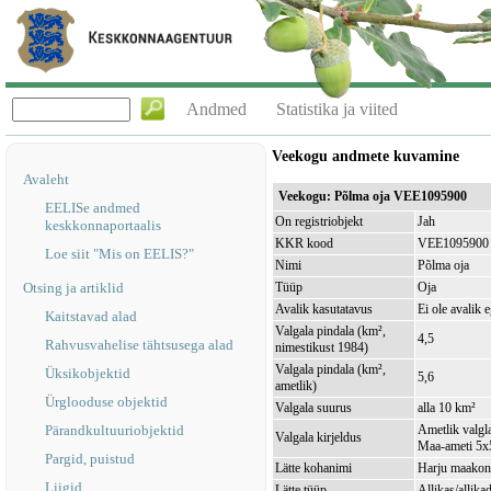
Andmed
Statistika ja viited
Veekogu andmete kuvamine
Avaleht
Veekogu: Põlma oja VEE1095900
EELISe andmed
On registriobjekt
Jah
keskkonnaportaalis
KKR kood
VEE1095900
Loe siit "Mis on EELIS?"
Nimi
Põlma oja
Otsing ja artiklid
Tüüp
Oja
Avalik kasutatavus
Ei ole avalik 
Kaitstavad alad
Valgala pindala (km²,
4,5
Rahvusvahelise tähtsusega alad
nimestikust 1984)
Valgala pindala (km²,
Üksikobjektid
5,6
ametlik)
Ürglooduse objektid
Valgala suurus
alla 10 km²
Pärandkultuuriobjektid
Ametlik valgla
Valgala kirjeldus
Maa-ameti 5x5
Pargid, puistud
Lätte kohanimi
Harju maakond
Liigid
Lätte tüüp
Allikas/allika