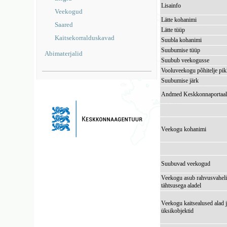
Lisainfo
Veekogud
Lätte kohanimi
Saared
Lätte tüüp
Kaitsekorralduskavad
Suubla kohanimi
Suubumise tüüp
Abimaterjalid
Suubub veekogusse
Vooluveekogu põhitelje pi
Suubumise järk
Andmed Keskkonnaportaal
Veekogu kohanimi
Suubuvad veekogud
Veekogu asub rahvusvaheli
tähtsusega aladel
Veekogu kaitsealused alad 
üksikobjektid