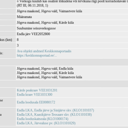
¤ Veekogu kuulub kas osaliste lõikudena või tervikuna riigi poolt korrashoitavate 
(RT III, 06.11.2018, 1)
Jõgeva maakond, Jõgeva vald, Vaimastvere küla
Määramata
Jõgeva maakond, Jõgeva vald, Kärde küla
Suubumine seisuveekogusse
Endla järv VEE2052800
kkus (km)
8
3
Ava objekti andmed Keskkonnaportaalis
is:
https://keskkonnaportaal.ee/...
Jõgeva maakond, Jõgeva vald, Endla küla
Jõgeva maakond, Jõgeva vald, Kärde küla
Jõgeva maakond, Jõgeva vald, Vaimastvere küla
Kärde peakraav VEE1031201
Endla kraav VEE1031300
se
Endla loodusala EE0080172
Endla LKA, Endla järve ja Sinijärve skv. (KLO1101037)
ja
Endla LKA, Kaasikjärve-Teosaare skv. (KLO1101038)
Endla looduskaitseala (KLO1000174)
Endla LKA, Järvealuse pv. (KLO1101029)