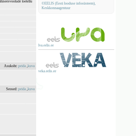
ühiseesvoolude loetellu
©EELIS (Eesti looduse infosüsteem),
Keskkonnaagentuur
lva.eelis.ee
Asukoht:
peida
,
kuva
veka.eelis.ee
Seosed:
peida
,
kuva