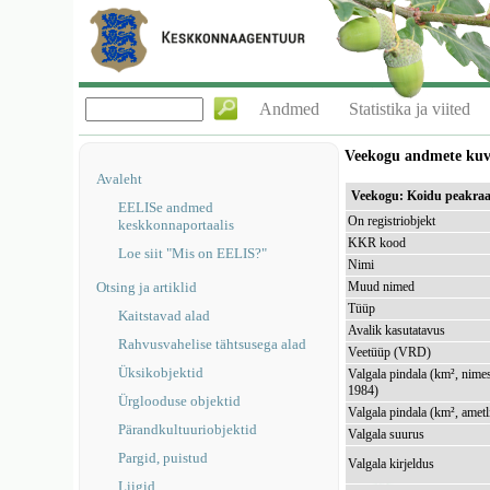
Andmed
Statistika ja viited
Veekogu andmete ku
Avaleht
Veekogu: Koidu peakra
EELISe andmed
On registriobjekt
keskkonnaportaalis
KKR kood
Loe siit "Mis on EELIS?"
Nimi
Otsing ja artiklid
Muud nimed
Tüüp
Kaitstavad alad
Avalik kasutatavus
Rahvusvahelise tähtsusega alad
Veetüüp (VRD)
Üksikobjektid
Valgala pindala (km², nimes
1984)
Ürglooduse objektid
Valgala pindala (km², ametl
Pärandkultuuriobjektid
Valgala suurus
Pargid, puistud
Valgala kirjeldus
Liigid