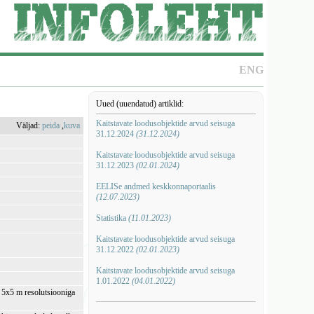
ENG
Uued (uuendatud) artiklid:
Kaitstavate loodusobjektide arvud seisuga
Väljad:
peida
,
kuva
31.12.2024
(31.12.2024)
Kaitstavate loodusobjektide arvud seisuga
31.12.2023
(02.01.2024)
EELISe andmed keskkonnaportaalis
(12.07.2023)
Statistika
(11.01.2023)
Kaitstavate loodusobjektide arvud seisuga
31.12.2022
(02.01.2023)
Kaitstavate loodusobjektide arvud seisuga
1.01.2022
(04.01.2022)
i 5x5 m resolutsiooniga