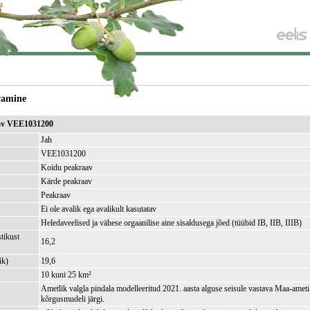
vamine
av VEE1031200
Jah
VEE1031200
Koidu peakraav
Kärde peakraav
Peakraav
Ei ole avalik ega avalikult kasutatav
Heledaveelised ja vähese orgaanilise aine sisaldusega jõed (tüübid IB, IIB, IIIB)
tikust
16,2
ik)
19,6
10 kuni 25 km²
Ametlik valgla pindala modelleeritud 2021. aasta alguse seisule vastava Maa-amet
kõrgusmudeli järgi.