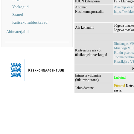
IUCN kategooria
IV - Elupaiga- 
Veekogud
Andmed
Ava objekti 
Keskkonnaportaalis:
https://keskko
Saared
Kaitsekorralduskavad
Jõgeva maakon
Ala kohanimi
Jõgeva maako
Abimaterjalid
Sinilaugas V
Mustjõgi VE
Kaitsealuse ala või
Koidu peakr
üksikobjekti veekogud
Tooma peakr
Kaasikjärv 
K
Inimeste viibimine
Lubatud
(liikumispiirang)
Piiratud
Kaitse
Jahipidamine
aasta.