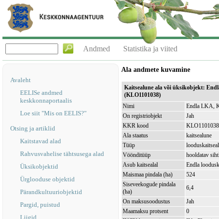
Andmed
Statistika ja viited
Ala andmete kuvamine
Avaleht
Kaitsealune ala või üksikobjekt: End
EELISe andmed
(KLO1101038)
keskkonnaportaalis
Nimi
Endla LKA, Ka
Loe siit "Mis on EELIS?"
On registriobjekt
Jah
KKR kood
KLO1101038
Otsing ja artiklid
Ala staatus
kaitsealune
Kaitstavad alad
Tüüp
looduskaitsea
Rahvusvahelise tähtsusega alad
Vöönditüüp
hooldatav sih
Asub kaitsealal
Endla loodus
Üksikobjektid
Maismaa pindala (ha)
524
Ürglooduse objektid
Siseveekogude pindala
6,4
Pärandkultuuriobjektid
(ha)
On maksusoodustus
Jah
Pargid, puistud
Maamaksu protsent
0
Liigid