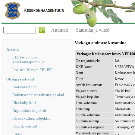
Andmed
Statistika ja viited
Veekogu andmete kuvamine
Avaleht
Veekogu: Kotkassaare kraav VEE10
EELISe andmed
On registriobjekt
Jah
keskkonnaportaalis
KKR kood
VEE1085304
Loe siit "Mis on EELIS?"
Nimi
Kotkassaare k
Otsing ja artiklid
Tüüp
Kraav
Avalik kasutatavus
Ei ole avalik 
Kaitstavad alad
Valgala suurus
alla 10 km²
Rahvusvahelise tähtsusega alad
Valgala kirjeldus
Täpne valgla s
Üksikobjektid
Lätte kohanimi
Järva maakond
Lätte tüüp
Määramata
Ürglooduse objektid
Suubla kohanimi
Järva maakond
Pärandkultuuriobjektid
Suubumise tüüp
Suubumine vo
Pargid, puistud
Suubub veekogusse
Tarvasjõgi V
Vooluveekogu põhitelje
Liigid