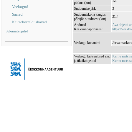
1,1
pikkus (km)
Veekogud
Suubumise järk
3
Saared
Suubumiskoha kaugus
31,4
põhijõe suudmest (km)
Kaitsekorralduskavad
Andmed
Ava objekti 
Keskkonnaportaalis:
https://keskko
Abimaterjalid
Veekogu kohanimi
Järva maakond
Veekogu kaitsealused alad
Kernu metsis
ja üksikobjektid
Kernu metsis