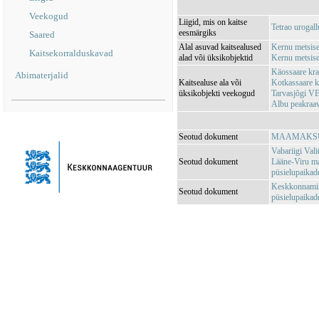
Veekogud
Liigid, mis on kaitse
Tetrao urogall
eesmärgiks
Saared
Alal asuvad kaitsealused
Kernu metsis
Kaitsekorralduskavad
alad või üksikobjektid
Kernu metsis
Käossaare k
Abimaterjalid
Kaitsealuse ala või
Kotkassaare 
üksikobjekti veekogud
Tarvasjõgi V
Albu peakra
Seotud dokument
MAAMAKSUSE
Vabariigi Vali
Seotud dokument
Lääne-Viru ma
püsielupaikad
Keskkonnamini
Seotud dokument
püsielupaikade