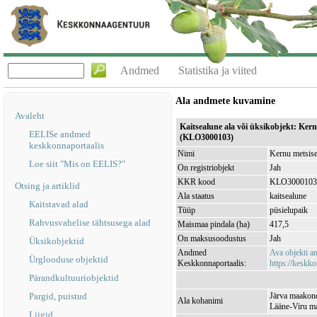
Andmed
Statistika ja viited
Ala andmete kuvamine
Avaleht
Kaitsealune ala või üksikobjekt: Kern
EELISe andmed
(KLO3000103)
keskkonnaportaalis
Nimi
Kernu metsise
Loe siit "Mis on EELIS?"
On registriobjekt
Jah
KKR kood
KLO3000103
Otsing ja artiklid
Ala staatus
kaitsealune
Kaitstavad alad
Tüüp
püsielupaik
Rahvusvahelise tähtsusega alad
Maismaa pindala (ha)
417,5
On maksusoodustus
Jah
Üksikobjektid
Andmed
Ava objekti 
Ürglooduse objektid
Keskkonnaportaalis:
https://keskko
Pärandkultuuriobjektid
Pargid, puistud
Järva maakond
Ala kohanimi
Lääne-Viru ma
Liigid