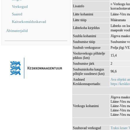
¤ Veekogu kuul
Lisainfo
Veekogud
korrashoitavat
Saared
Lätte kohanimi
Lääne-Viru ma
Lätte tüüp
Määramata
Kaitsekorralduskavad
Lähteks on loe
Lähtekoha kirjeldus
maapeale vool
Abimaterjalid
Suubla kohanimi
Jõgeva maakon
Suubumise tüüp
Suubumine vo
Suubub veekogusse
Pedja jõgi V
Vooluveekogu põhitelje
15,4
pikkus (km)
Suubumise järk
2
Suubumiskoha kaugus
96,6
põhijõe suudmest (km)
Andmed
Ava objekti 
Keskkonnaportaalis:
https://keskko
Jõgeva maakon
Lääne-Viru ma
Veekogu kohanimi
Lääne-Viru ma
Lääne-Viru ma
Lääne-Viru ma
Suubuvad veekogud
Traksi kraav