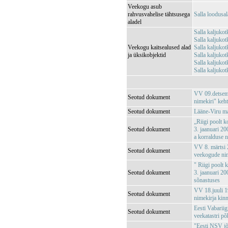
Veekogu asub
rahvusvahelise tähtsusega
Salla loodus
aladel
Salla kaljuko
Salla kaljuko
Veekogu kaitsealused alad
Salla kaljuko
ja üksikobjektid
Salla kaljuko
Salla kaljuko
Salla kaljuko
VV 09.detsemb
Seotud dokument
nimekiri" keh
Seotud dokument
Lääne-Viru ma
„Riigi poolt k
Seotud dokument
3. jaanuari 20
a korralduse 
VV 8. märtsi 2
Seotud dokument
veekogude nim
" Riigi poolt 
Seotud dokument
3. jaanuari 20
sõnastuses
VV 18.juuli 1
Seotud dokument
nimekirja kin
Eesti Vabariig
Seotud dokument
veekatastri p
"Eesti NSV jõg