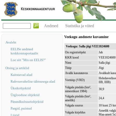
Andmed
Statistika ja viited
Veekogu andmete kuvamine
Avaleht
Veekogu: Salla jõgi VEE1024600
EELISe andmed
On registriobjekt
Jah
keskkonnaportaalis
KKR kood
VEE1024600
Loe siit "Mis on EELIS?"
Nimi
Salla jõgi
Otsing ja artiklid
Tüüp
Jõgi
Avalik kasutatavus
Avalikult kasu
Kaitstavad alad
Heledaveelised
Veetüüp (VRD)
Rahvusvahelise tähtsusega alad
IIB, IIIB)
Valgala pindala (km²,
Üksikobjektid
30,9
nimestikust 1984)
Ürglooduse objektid
Valgala pindala (km²,
24,4
ametlik)
Pärandkultuuriobjektid
Valgala suurus
10 kuni 25 k
Pargid, puistud
Ametlik valgla
Valgala kirjeldus
Maa-ameti 5x5
Liigid