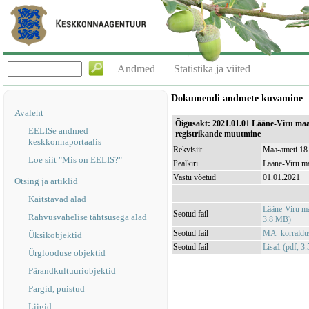
Andmed
Statistika ja viited
Dokumendi andmete kuvamine
Avaleht
Õigusakt: 2021.01.01 Lääne-Viru ma
EELISe andmed
registrikande muutmine
keskkonnaportaalis
Rekvisiit
Maa-ameti 18.
Loe siit "Mis on EELIS?"
Pealkiri
Lääne-Viru ma
Vastu võetud
01.01.2021
Otsing ja artiklid
Kaitstavad alad
Lääne-Viru ma
Seotud fail
Rahvusvahelise tähtsusega alad
3.8 MB)
Seotud fail
MA_korraldus
Üksikobjektid
Seotud fail
Lisa1 (pdf, 3
Ürglooduse objektid
Pärandkultuuriobjektid
Pargid, puistud
Liigid