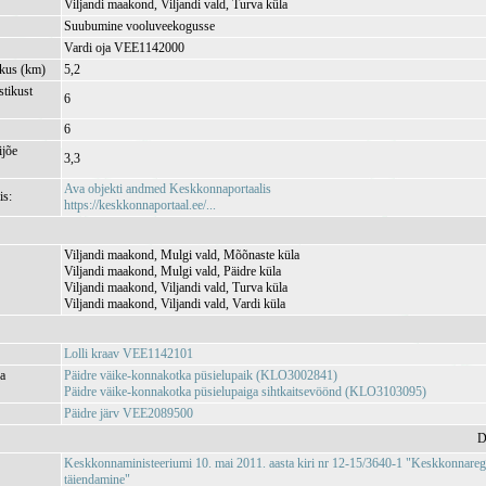
Viljandi maakond, Viljandi vald, Turva küla
Suubumine vooluveekogusse
Vardi oja VEE1142000
kkus (km)
5,2
tikust
6
6
jõe
3,3
Ava objekti andmed Keskkonnaportaalis
is:
https://keskkonnaportaal.ee/...
Viljandi maakond, Mulgi vald, Mõõnaste küla
Viljandi maakond, Mulgi vald, Päidre küla
Viljandi maakond, Viljandi vald, Turva küla
Viljandi maakond, Viljandi vald, Vardi küla
Lolli kraav VEE1142101
ja
Päidre väike-konnakotka püsielupaik (KLO3002841)
Päidre väike-konnakotka püsielupaiga sihtkaitsevöönd (KLO3103095)
Päidre järv VEE2089500
D
Keskkonnaministeeriumi 10. mai 2011. aasta kiri nr 12-15/3640-1 "Keskkonnareg
täiendamine"