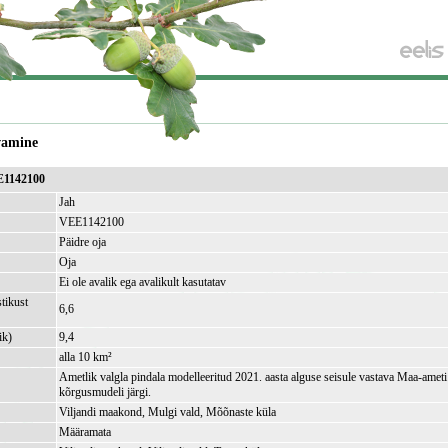
vamine
E1142100
Jah
VEE1142100
Päidre oja
Oja
Ei ole avalik ega avalikult kasutatav
tikust
6,6
ik)
9,4
alla 10 km²
Ametlik valgla pindala modelleeritud 2021. aasta alguse seisule vastava Maa-amet
kõrgusmudeli järgi.
Viljandi maakond, Mulgi vald, Mõõnaste küla
Määramata