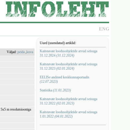
ENG
Uued (uuendatud) artiklid:
Kaitstavate loodusobjektide arvud seisuga
Väljad:
peida
,
kuva
31.12.2024
(31.12.2024)
Kaitstavate loodusobjektide arvud seisuga
31.12.2023
(02.01.2024)
EELISe andmed keskkonnaportaalis
(12.07.2023)
Statistika
(11.01.2023)
Kaitstavate loodusobjektide arvud seisuga
31.12.2022
(02.01.2023)
i 5x5 m resolutsiooniga
Kaitstavate loodusobjektide arvud seisuga
1.01.2022
(04.01.2022)