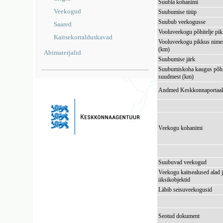
Suubla kohanimi
Veekogud
Suubumise tüüp
Suubub veekogusse
Saared
Vooluveekogu põhitelje pi
Kaitsekorralduskavad
Vooluveekogu pikkus nimes
(km)
Abimaterjalid
Suubumise järk
Suubumiskoha kaugus põhi
suudmest (km)
Andmed Keskkonnaportaal
Veekogu kohanimi
Suubuvad veekogud
Veekogu kaitsealused alad 
üksikobjektid
Läbib seisuveekogusid
Seotud dokument