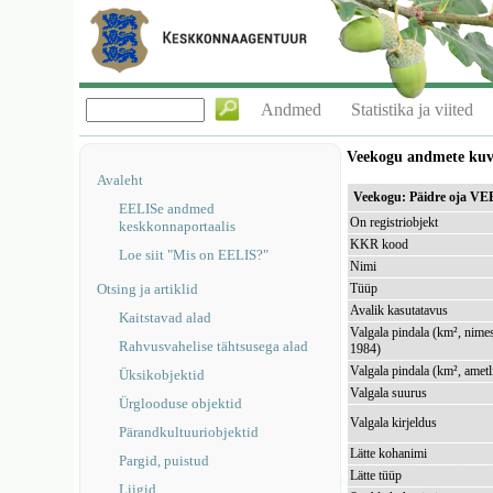
Andmed
Statistika ja viited
Veekogu andmete ku
Avaleht
Veekogu: Päidre oja VE
EELISe andmed
On registriobjekt
keskkonnaportaalis
KKR kood
Loe siit "Mis on EELIS?"
Nimi
Otsing ja artiklid
Tüüp
Avalik kasutatavus
Kaitstavad alad
Valgala pindala (km², nimes
Rahvusvahelise tähtsusega alad
1984)
Valgala pindala (km², ametl
Üksikobjektid
Valgala suurus
Ürglooduse objektid
Valgala kirjeldus
Pärandkultuuriobjektid
Lätte kohanimi
Pargid, puistud
Lätte tüüp
Liigid