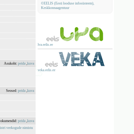
©EELIS (Eesti looduse infosüsteem),
Keskkonnaagentuur
lva.eelis.ee
Asukoht:
peida
,
kuva
veka.eelis.ee
Seosed:
peida
,
kuva
okumendid:
peida
,
kuva
istri veekogude nimistu