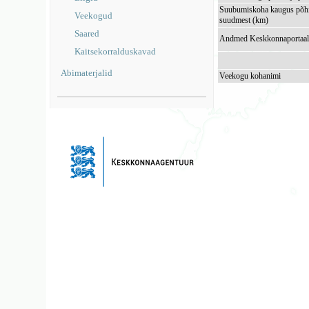
Suubumiskoha kaugus põhi
Veekogud
suudmest (km)
Saared
Andmed Keskkonnaportaal
Kaitsekorralduskavad
Abimaterjalid
Veekogu kohanimi