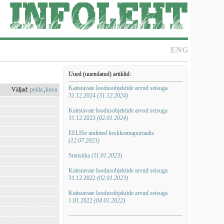
ENG
Uued (uuendatud) artiklid:
Kaitstavate loodusobjektide arvud seisuga
Väljad:
peida
,
kuva
31.12.2024
(31.12.2024)
Kaitstavate loodusobjektide arvud seisuga
31.12.2023
(02.01.2024)
EELISe andmed keskkonnaportaalis
(12.07.2023)
Statistika
(11.01.2023)
Kaitstavate loodusobjektide arvud seisuga
31.12.2022
(02.01.2023)
Kaitstavate loodusobjektide arvud seisuga
1.01.2022
(04.01.2022)