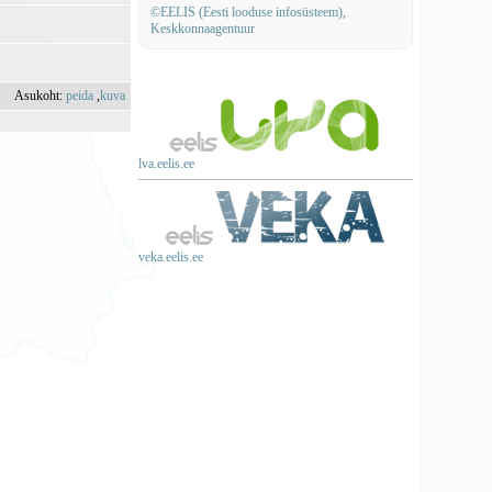
©EELIS (Eesti looduse infosüsteem),
Keskkonnaagentuur
Asukoht:
peida
,
kuva
lva.eelis.ee
veka.eelis.ee