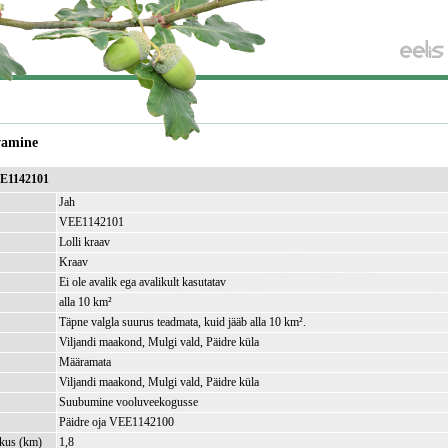
vamine
EE1142101
Jah
VEE1142101
Lolli kraav
Kraav
Ei ole avalik ega avalikult kasutatav
alla 10 km²
Täpne valgla suurus teadmata, kuid jääb alla 10 km².
Viljandi maakond, Mulgi vald, Päidre küla
Määramata
Viljandi maakond, Mulgi vald, Päidre küla
Suubumine vooluveekogusse
Päidre oja VEE1142100
kkus (km)
1,8