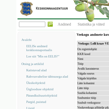
Andmed
Statistika ja viited
Veekogu andmete ku
Avaleht
Veekogu: Lolli kraav V
EELISe andmed
On registriobjekt
keskkonnaportaalis
KKR kood
Loe siit "Mis on EELIS?"
Nimi
Otsing ja artiklid
Tüüp
Avalik kasutatavus
Kaitstavad alad
Valgala suurus
Rahvusvahelise tähtsusega alad
Valgala kirjeldus
Üksikobjektid
Lätte kohanimi
Lätte tüüp
Ürglooduse objektid
Suubla kohanimi
Pärandkultuuriobjektid
Suubumise tüüp
Pargid, puistud
Suubub veekogusse
Vooluveekogu põhitelje pi
Liigid