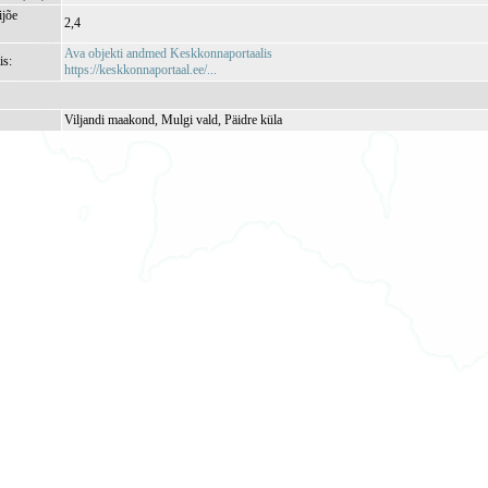
jõe
2,4
Ava objekti andmed Keskkonnaportaalis
is:
https://keskkonnaportaal.ee/...
Viljandi maakond, Mulgi vald, Päidre küla