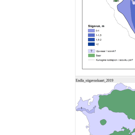
Endla_sügavuskaart_2019