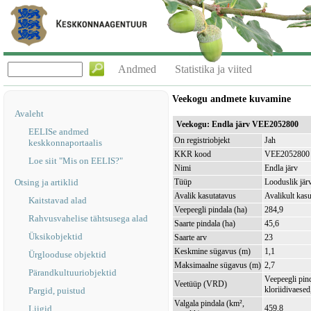
Andmed
Statistika ja viited
Veekogu andmete kuvamine
Avaleht
Veekogu: Endla järv VEE2052800
EELISe andmed
On registriobjekt
Jah
keskkonnaportaalis
KKR kood
VEE2052800
Loe siit "Mis on EELIS?"
Nimi
Endla järv
Otsing ja artiklid
Tüüp
Looduslik jär
Avalik kasutatavus
Avalikult kasu
Kaitstavad alad
Veepeegli pindala (ha)
284,9
Rahvusvahelise tähtsusega alad
Saarte pindala (ha)
45,6
Üksikobjektid
Saarte arv
23
Keskmine sügavus (m)
1,1
Ürglooduse objektid
Maksimaalne sügavus (m)
2,7
Pärandkultuuriobjektid
Veepeegli pin
Veetüüp (VRD)
kloriidivaesed
Pargid, puistud
Valgala pindala (km²,
Liigid
459,8