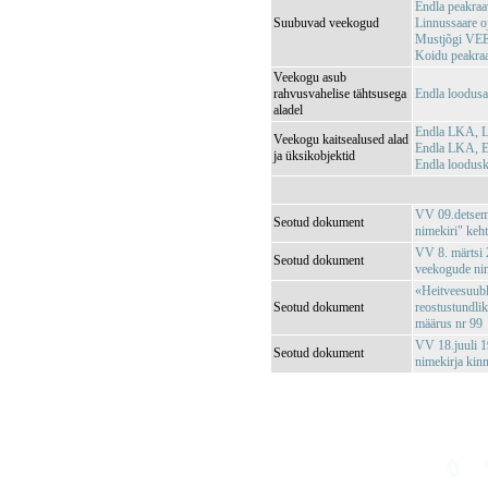
Endla peakr
Suubuvad veekogud
Linnussaare 
Mustjõgi VE
Koidu peakr
Veekogu asub
rahvusvahelise tähtsusega
Endla loodus
aladel
Endla LKA, L
Veekogu kaitsealused alad
Endla LKA, En
ja üksikobjektid
Endla loodus
VV 09.detsemb
Seotud dokument
nimekiri" keh
VV 8. märtsi 2
Seotud dokument
veekogude nim
«Heitveesuubl
Seotud dokument
reostustundli
määrus nr 99
VV 18.juuli 1
Seotud dokument
nimekirja kin