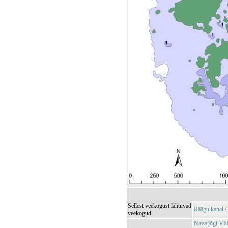
Sellest veekogust lähtuvad
Räägu kanal 
veekogud
Nava jõgi V