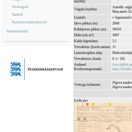
ametlik)
Veekogud
Ametlik valgla
Valgala kirjeldus
Maa-ameti 5x5
Saared
Lisainfo
¤ Jagunenud 
Kaitsekorralduskavad
Järve pikkus (m)
2840
Kaldajoone pikkus (m)
30410
Abimaterjalid
Maht (tuh m³)
3097
Kalda liigendatus
5,1
Veevahetus (korda aastas)
31
Limnoloogiline tüüp
Makrofüüdijär
Veevahetuse skaala
6. (> 20)
Andmed
Ava objekti 
Keskkonnaportaalis:
https://keskko
Jõgeva maakon
Veekogu kohanimi
Jõgeva maako
Endla järv