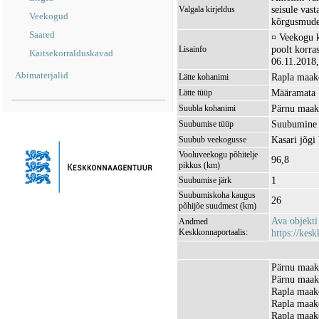
seisule vas
Valgala kirjeldus
Veekogud
kõrgusmudel
Saared
¤ Veekogu k
poolt korra
Lisainfo
Kaitsekorralduskavad
06.11.2018,
Abimaterjalid
Rapla maako
Lätte kohanimi
Määramata
Lätte tüüp
Pärnu maako
Suubla kohanimi
Suubumine 
Suubumise tüüp
Kasari jõg
Suubub veekogusse
Vooluveekogu põhitelje
96,8
pikkus (km)
1
Suubumise järk
Suubumiskoha kaugus
26
põhijõe suudmest (km)
Ava objekt
Andmed
Keskkonnaportaalis:
https://kesk
Pärnu maako
Pärnu maak
Rapla maako
Rapla maak
Rapla maako