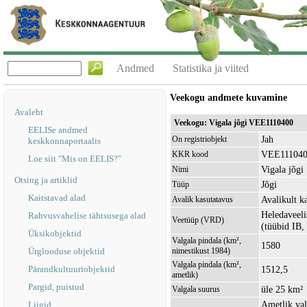
Andmed
Statistika ja viited
Veekogu andmete kuvamine
Avaleht
Veekogu: Vigala jõgi VEE1110400
EELISe andmed
Jah
On registriobjekt
keskkonnaportaalis
VEE11104
KKR kood
Loe siit "Mis on EELIS?"
Vigala jõgi
Nimi
Otsing ja artiklid
Jõgi
Tüüp
Kaitstavad alad
Avalikult k
Avalik kasutatavus
Heledaveeli
Rahvusvahelise tähtsusega alad
Veetüüp (VRD)
(tüübid IB,
Üksikobjektid
Valgala pindala (km²,
1580
Ürglooduse objektid
nimestikust 1984)
Valgala pindala (km²,
Pärandkultuuriobjektid
1512,5
ametlik)
Pargid, puistud
üle 25 km²
Valgala suurus
Ametlik val
Liigid