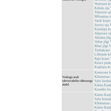
Vesiroosi 
Kabala oja
Tiduvere o
Mõisamaa 
Vardi kraa
Joosva oja
Kunilepa k
Ahjuvare o
Ahtama jõ
Velise jõg
Rõue jõgi 
Turbakraa
Lillemäe k
Raja kraav
Keava pea
Kopliaru k
Konuvere l
Kõnnumaa 
Veekogu asub
Sulu loodu
rahvusvahelise tähtsusega
aladel
Käntu-Kast
Kuusiku lo
Käntu-Kast
Sulu hoiua
Kõnnumaa m
Käntu-Kast