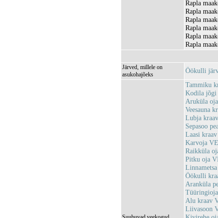
Rapla maako
Rapla maak
Rapla maako
Rapla maako
Rapla maako
Rapla maako
Järved, millele on
Öökulli jä
asukohajõeks
Tammiku k
Kodila jõg
Aruküla oj
Veesauna k
Lubja kraa
Sepasoo pe
Laasi kraa
Karvoja V
Raikküla o
Pitku oja 
Linnametsa
Öökulli kr
Aranküla p
Tüüringioj
Alu kraav
Liivasoon
Kivirehe o
Suubuvad veekogud