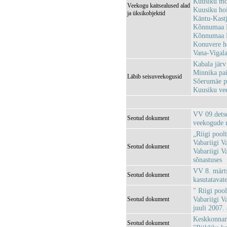
Kuusiku mõ
Veekogu kaitsealused alad
Kuusiku ho
ja üksikobjektid
Käntu-Kast
Kõnnumaa 
Kõnnumaa 
Konuvere h
Vana-Vigal
Kabala jär
Minnika pa
Läbib seisuveekogusid
Sõerumäe p
Kuusiku ve
VV 09.detse
Seotud dokument
veekogude 
„Riigi pool
Vabariigi Va
Seotud dokument
Vabariigi V
sõnastuses
VV 8. märts
Seotud dokument
kasutatavat
" Riigi poo
Vabariigi Va
Seotud dokument
juuli 2007.
Keskkonnami
Seotud dokument