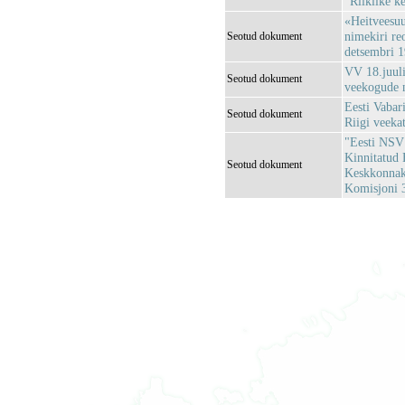
"Riiklike k
«Heitveesuu
nimekiri re
Seotud dokument
detsembri 1
VV 18.juuli
Seotud dokument
veekogude 
Eesti Vabari
Seotud dokument
Riigi veeka
"Eesti NSV 
Kinnitatud 
Seotud dokument
Keskkonnaka
Komisjoni 3