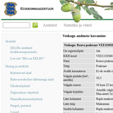
Andmed
Statistika ja viited
Veekogu andmete kuvamine
Avaleht
Veekogu: Keava peakraav VEE11105
EELISe andmed
On registriobjekt
Jah
keskkonnaportaalis
KKR kood
VEE1110500
Loe siit "Mis on EELIS?"
Nimi
Keava peakra
Otsing ja artiklid
Tüüp
Peakraav
Avalik kasutatavus
Ei ole avalik 
Kaitstavad alad
Valgala pindala (km²,
10,3
Rahvusvahelise tähtsusega alad
ametlik)
Valgala suurus
10 kuni 25 k
Üksikobjektid
Ametlik valgla
Valgala kirjeldus
Ürglooduse objektid
Maa-ameti 5x5
Pärandkultuuriobjektid
Lätte kohanimi
Rapla maakond
Lätte tüüp
Määramata
Pargid, puistud
Suubla kohanimi
Rapla maakond
Liigid