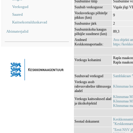
Suubumise tüüp
Suubumine vo
Veekogud
Suubub veekogusse
Vigala jõgi 
Vooluveekogu põhitelje
Saared
9
pikkus (km)
Kaitsekorralduskavad
Suubumise järk
2
Suubumiskoha kaugus
Abimaterjalid
89,3
põhijõe suudmest (km)
Andmed
Ava objekti 
Keskkonnaportaalis:
https://keskko
Rapla maakond
Veekogu kohanimi
Rapla maakond
Suubuvad veekogud
Samblakraav
Veekogu asub
rahvusvahelise tähtsusega
Kõnnumaa lo
aladel
Kõnnumaa MK
Veekogu kaitsealused alad
Kõnnumaa MK
ja üksikobjektid
Kõnnumaa maa
Keskkonnamini
Seotud dokument
"Keskkonnareg
"Eesti NSV jõg