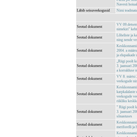
Navesti hoiu
Läbib seisuveekogusid
Nimi teadma
VV 09.detsemb
Seotud dokument
nimekiri" keh
Lõheliste ja k
Seotud dokument
ning nende ve
Keskkonnamini
Seotud dokument
2004. a määrus
ja elupaikade
„Riigi poolt k
Seotud dokument
3. jaanuari 20
a korralduse 
VV 8. märtsi 2
Seotud dokument
veekogude nim
Keskkonnamini
karpkalalaste
Seotud dokument
veekogude vee 
riikliku kesk
" Riigi poolt 
Seotud dokument
3. jaanuari 20
sõnastuses
Keskkonnamini
Seotud dokument
meriforelli ja
Keskkonnamini