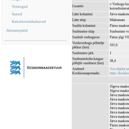
¤ Veekogu kuul
Lisainfo
Veekogud
korrashoitavat
Saared
Lätte kohanimi
Järva maakond
Lätte tüüp
Määramata
Kaitsekorralduskavad
Suubla kohanimi
Pärnu maakond
Abimaterjalid
Suubumise tüüp
Suubumine vo
Suubub veekogusse
Pärnu jõgi V
Vooluveekogu põhitelje
101,6
pikkus (km)
Suubumise järk
1
Suubumiskoha kaugus
38,4
põhijõe suudmest (km)
Andmed
Ava objekti 
Keskkonnaportaalis:
https://keskko
Jõgeva maakon
Jõgeva maakon
Järva maakond
Järva maakond
Järva maakond
Järva maakond
Järva maakond
Järva maakond
Järva maakond
Pärnu maakon