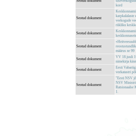
Seotud dokument
siseveekogude
kord
Keskkonnamini
karpkalalaste
Seotud dokument
veekogude vee 
riikliku kesk
Keskkonnamini
Seotud dokument
keskkonnaseir
«Heitveesuubl
Seotud dokument
reostustundli
määrus nr 99
VV 18.juuli 1
Seotud dokument
nimekirja kin
Eesti Vabariig
Seotud dokument
veekatastri p
"Eesti NSV jõg
NSV Ministri
Seotud dokument
Ratsionaalse 
1.