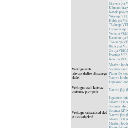
Järavere oja
Kihusoo kra
Kabala peak
Viira oja VE
Kubja oja V
Tõkkeoja VE
Lõhavere oj
Veneoja VEE
Kaansoo oja
Tääksi oja V
Räpu jõgi V
Oe oja VEE1
Paasioja VE
Kõo oja VEE
Maalasti loo
Veekogu asub
Soomaa loodu
rahvusvahelise tähtsusega
Pärnu jõe lo
aladel
Navesti lood
Lepakose loo
Veekogus asub kaitstav
Navesti jõgi
kudemis- ja elupaik
Lepakose hoi
Maalasti LKA
Soomaa rahv
Soomaa RP, 
Veekogu kaitsealused alad
Navesti jõgi
ja üksikobjektid
Maalasti LKA
Maalasti loo
Pärnu jõe ho