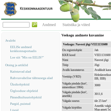
Andmed
Statistika ja viited
Veekogu andmete kuvamine
Avaleht
Veekogu: Navesti jõgi VEE1131600
EELISe andmed
On registriobjekt
Jah
keskkonnaportaalis
KKR kood
VEE1131600
Loe siit "Mis on EELIS?"
Nimi
Navesti jõgi
Otsing ja artiklid
Tüüp
Jõgi
Avalik kasutatavus
Avalikult kasu
Kaitstavad alad
Heledaveelised
Veetüüp (VRD)
Rahvusvahelise tähtsusega alad
IIB, IIIB)
Valgala pindala (km²,
Üksikobjektid
3000
nimestikust 1984)
Ürglooduse objektid
Valgala pindala (km²,
3011,6
ametlik)
Pärandkultuuriobjektid
Valgala suurus
üle 25 km²
Pargid, puistud
Ametlik valgla
Valgala kirjeldus
Maa-ameti 5x5
Liigid