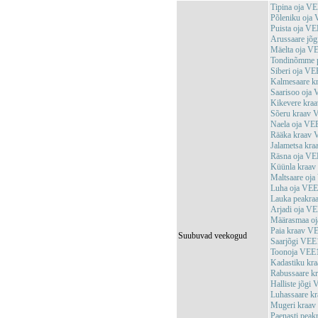
Tipina oja V
Põleniku oja
Puista oja V
Arussaare jõ
Mäelta oja V
Tondinõmme 
Siberi oja V
Kalmesaare 
Saarisoo oja
Kikevere kr
Sõeru kraav
Naela oja V
Rääka kraav
Jalametsa kr
Räsna oja V
Küünla kraa
Maltsaare oj
Luha oja VE
Lauka peakr
Arjadi oja V
Määrasmaa o
Paia kraav V
Suubuvad veekogud
Saarjõgi VE
Toonoja VEE
Kadastiku kr
Rabussaare 
Halliste jõg
Luhassaare k
Mugeri kraa
Paenasti pea