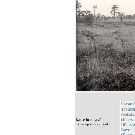
Lemmjõ
Toonoj
Neitsik
(Kures
Kaitsealuse ala või
üksikobjekti veekogud
Hüpassa
Navesti
(Kures