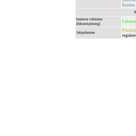
Raudna
K
Inimeste viibimine
Lubatu
(liikumispiirang)
Piiratud
Jahipidamine
regulee