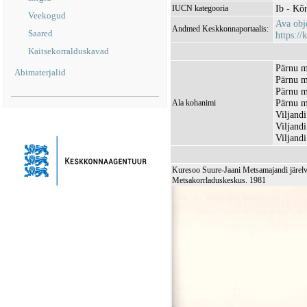
Ib - K
IUCN kategooria
Veekogud
Ava obj
Andmed Keskkonnaportaalis:
Saared
https://
Kaitsekorralduskavad
Pärnu m
Abimaterjalid
Pärnu m
Pärnu m
Pärnu m
Ala kohanimi
Viljand
Viljand
Viljand
Kuresoo Suure-Jaani Metsamajandi järelva
Metsakorrladuskeskus. 1981