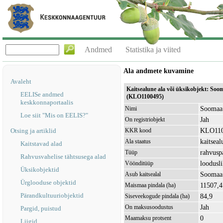
Andmed
Statistika ja viited
Ala andmete kuvamine
Avaleht
Kaitsealune ala või üksikobjekt: Soo
EELISe andmed
(KLO1100495)
keskkonnaportaalis
Soomaa 
Nimi
Loe siit "Mis on EELIS?"
Jah
On registriobjekt
KLO11
Otsing ja artiklid
KKR kood
kaitseal
Ala staatus
Kaitstavad alad
rahvusp
Tüüp
Rahvusvahelise tähtsusega alad
loodusli
Vöönditüüp
Üksikobjektid
Soomaa
Asub kaitsealal
Ürglooduse objektid
11507,4
Maismaa pindala (ha)
Pärandkultuuriobjektid
84,9
Siseveekogude pindala (ha)
Jah
On maksusoodustus
Pargid, puistud
0
Maamaksu protsent
Liigid