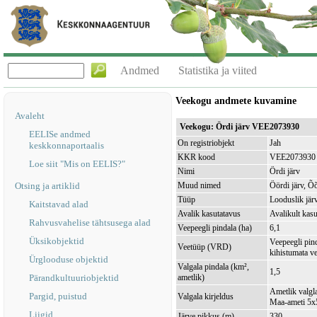
Andmed
Statistika ja viited
Veekogu andmete kuvamine
Avaleht
Veekogu: Ördi järv VEE2073930
EELISe andmed
On registriobjekt
Jah
keskkonnaportaalis
KKR kood
VEE2073930
Loe siit "Mis on EELIS?"
Nimi
Ördi järv
Otsing ja artiklid
Muud nimed
Öördi järv, Õõ
Tüüp
Looduslik jär
Kaitstavad alad
Avalik kasutatavus
Avalikult kasu
Rahvusvahelise tähtsusega alad
Veepeegli pindala (ha)
6,1
Üksikobjektid
Veepeegli pin
Veetüüp (VRD)
kihistumata v
Ürglooduse objektid
Valgala pindala (km²,
1,5
Pärandkultuuriobjektid
ametlik)
Ametlik valgla
Pargid, puistud
Valgala kirjeldus
Maa-ameti 5x5
Liigid
Järve pikkus (m)
330