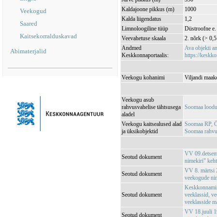
Kaldajoone pikkus (m)
1000
Veekogud
Kalda liigendatus
1,2
Saared
Limnoloogiline tüüp
Düstroofne e.
Kaitsekorralduskavad
Veevahetuse skaala
2. nõrk (> 0,5
Andmed
Ava objekti 
Abimaterjalid
Keskkonnaportaalis:
https://keskko
Veekogu kohanimi
Viljandi maako
Veekogu asub
rahvusvahelise tähtsusega
Soomaa loodu
aladel
Veekogu kaitsealused alad
Soomaa RP, Ö
ja üksikobjektid
Soomaa rahv
VV 09.detsemb
Seotud dokument
nimekiri" keh
VV 8. märtsi 2
Seotud dokument
veekogude nim
Keskkonnamin
Seotud dokument
veeklassid, ve
veeklasside m
VV 18.juuli 1
Seotud dokument