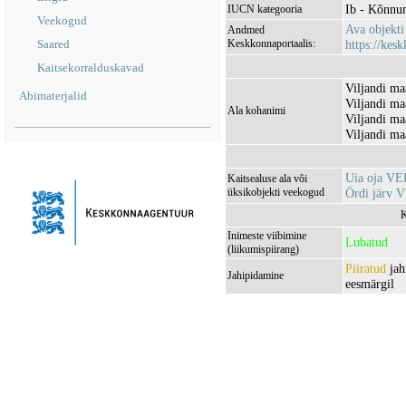
Ib - Kõnnu
IUCN kategooria
Veekogud
Ava objekt
Andmed
Saared
Keskkonnaportaalis:
https://kesk
Kaitsekorralduskavad
Viljandi ma
Abimaterjalid
Viljandi ma
Ala kohanimi
Viljandi ma
Viljandi ma
Uia oja V
Kaitsealuse ala või
üksikobjekti veekogud
Ördi järv 
K
Inimeste viibimine
Lubatud
(liikumispiirang)
Piiratud
jah
Jahipidamine
eesmärgil