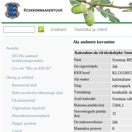
Andmed
Statistika ja viited
Ala andmete kuvamine
Avaleht
Kaitsealune ala või üksikobjekt: So
EELISe andmed
Soomaa RP,
Nimi
keskkonnaportaalis
Jah
On registriobjekt
Loe siit "Mis on EELIS?"
KLO11005
KKR kood
Otsing ja artiklid
kaitsealune
Ala staatus
Kaitstavad alad
rahvuspark
Tüüp
looduslik s
Vöönditüüp
Rahvusvahelise tähtsusega alad
Soomaa ra
Asub kaitsealal
Üksikobjektid
5304,1
Maismaa pindala (ha)
Ürglooduse objektid
Siseveekogude pindala
11
Pärandkultuuriobjektid
(ha)
Jah
On maksusoodustus
Pargid, puistud
0
Maamaksu protsent
Liigid