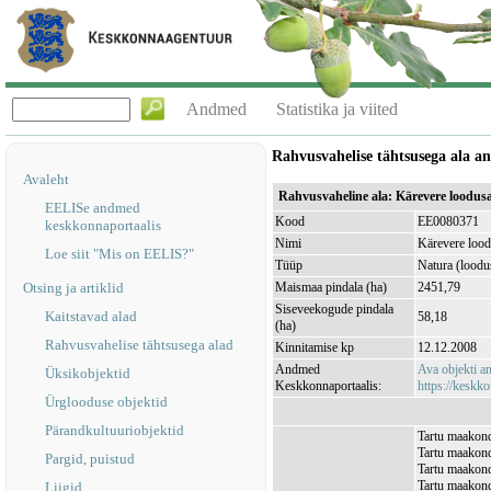
Andmed
Statistika ja viited
Rahvusvahelise tähtsusega ala 
Avaleht
Rahvusvaheline ala: Kärevere loodus
EELISe andmed
Kood
EE0080371
keskkonnaportaalis
Nimi
Kärevere lood
Loe siit "Mis on EELIS?"
Tüüp
Natura (loodu
Otsing ja artiklid
Maismaa pindala (ha)
2451,79
Siseveekogude pindala
Kaitstavad alad
58,18
(ha)
Rahvusvahelise tähtsusega alad
Kinnitamise kp
12.12.2008
Andmed
Ava objekti 
Üksikobjektid
Keskkonnaportaalis:
https://keskko
Ürglooduse objektid
Pärandkultuuriobjektid
Tartu maakond,
Tartu maakond
Pargid, puistud
Tartu maakond,
Tartu maakond
Liigid