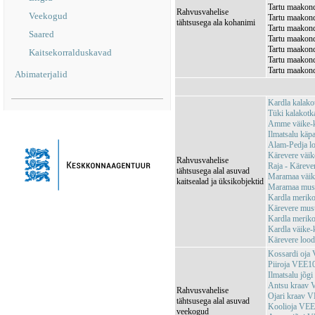
Tartu maakond
Rahvusvahelise
Veekogud
Tartu maakond
tähtsusega ala kohanimi
Tartu maakond
Saared
Tartu maakond
Tartu maakond
Kaitsekorralduskavad
Tartu maakond
Tartu maakond
Abimaterjalid
Kardla kalak
Tüki kalakot
Amme väike-k
Ilmatsalu käp
Alam-Pedja l
Kärevere väi
Rahvusvahelise
Raja - Kärev
tähtsusega alal asuvad
Maramaa väik
kaitsealad ja üksikobjektid
Maramaa must
Kardla merik
Kärevere mus
Kardla merik
Kardla väike
Kärevere loo
Kossardi oja
Piiroja VEE1
Ilmatsalu jõ
Antsu kraav
Rahvusvahelise
Ojari kraav 
tähtsusega alal asuvad
Koolioja VE
veekogud