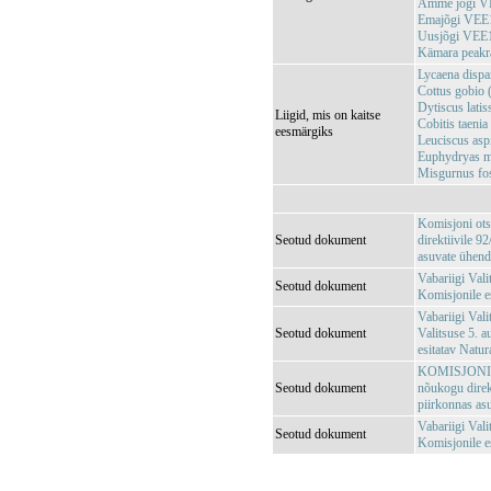
Amme jõgi V
Emajõgi VEE
Uusjõgi VEE
Kämara peak
Lycaena dispar
Cottus gobio 
Dytiscus latis
Liigid, mis on kaitse
Cobitis taenia
eesmärgiks
Leuciscus asp
Euphydryas ma
Misgurnus foss
Komisjoni ots
Seotud dokument
direktiivile 
asuvate ühendu
Vabariigi Val
Seotud dokument
Komisjonile e
Vabariigi Vali
Seotud dokument
Valitsuse 5. 
esitatav Natu
KOMISJONI OT
Seotud dokument
nõukogu direk
piirkonnas asu
Vabariigi Vali
Seotud dokument
Komisjonile es