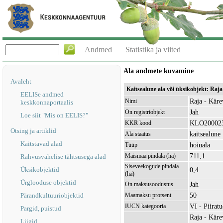
Andmed
Statistika ja viited
Ala andmete kuvamine
Avaleht
Kaitsealune ala või üksikobjekt: Raj
EELISe andmed
Raja - Käre
Nimi
keskkonnaportaalis
Jah
On registriobjekt
Loe siit "Mis on EELIS?"
KLO20002
KKR kood
Otsing ja artiklid
kaitsealune
Ala staatus
Kaitstavad alad
hoiuala
Tüüp
711,1
Maismaa pindala (ha)
Rahvusvahelise tähtsusega alad
Siseveekogude pindala
Üksikobjektid
0,4
(ha)
Ürglooduse objektid
Jah
On maksusoodustus
50
Pärandkultuuriobjektid
Maamaksu protsent
VI - Piirat
IUCN kategooria
Pargid, puistud
Raja - Käre
Liigid