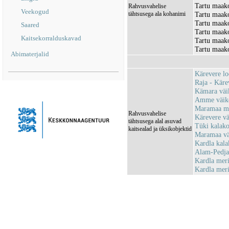
Tartu maako
Rahvusvahelise
Veekogud
tähtsusega ala kohanimi
Tartu maak
Tartu maak
Saared
Tartu maako
Kaitsekorralduskavad
Tartu maako
Tartu maako
Abimaterjalid
Kärevere l
Raja - Kär
Kämara väi
Amme väike
Maramaa mu
Rahvusvahelise
Kärevere v
tähtsusega alal asuvad
Tüki kalak
kaitsealad ja üksikobjektid
Maramaa vä
Kardla kal
Alam-Pedja
Kardla mer
Kardla mer