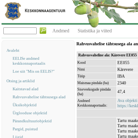
Andmed
Statistika ja viited
Rahvusvahelise tähtsusega ala 
Avaleht
Rahvusvaheline ala: Kärevere EE055
EELISe andmed
EE055
Kood
keskkonnaportaalis
Kärevere
Nimi
Loe siit "Mis on EELIS?"
IBA
Tüüp
Otsing ja artiklid
2340
Maismaa pindala (ha)
Kaitstavad alad
Siseveekogude pindala
47,4
(ha)
Rahvusvahelise tähtsusega alad
Ava objekt
Andmed
Üksikobjektid
Keskkonnaportaalis:
https://kesk
Ürglooduse objektid
Tartu maako
Pärandkultuuriobjektid
Tartu maako
Pargid, puistud
Tartu maako
Tartu maako
Liigid