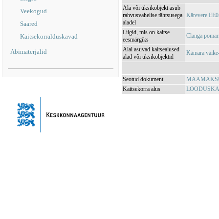
Ala või üksikobjekt asub
Veekogud
rahvusvahelise tähtsusega
Kärevere EE0
aladel
Saared
Liigid, mis on kaitse
Clanga pomari
Kaitsekorralduskavad
eesmärgiks
Alal asuvad kaitsealused
Abimaterjalid
Kämara väike
alad või üksikobjektid
Seotud dokument
MAAMAKSUSE
Kaitsekorra alus
LOODUSKAIT