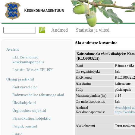
Andmed
Statistika ja viited
Ala andmete kuvamine
Avaleht
Kaitsealune ala või üksikobjekt: Kä
EELISe andmed
(KLO3003252)
keskkonnaportaalis
Nimi
Kämara väike
Loe siit "Mis on EELIS?"
On registriobjekt
Jah
KKR kood
KLO3003252
Otsing ja artiklid
Ala staatus
kaitsealune
Kaitstavad alad
Tüüp
püsielupaik
Rahvusvahelise tähtsusega alad
Maismaa pindala (ha)
3,14
On maksusoodustus
Jah
Üksikobjektid
Andmed
Ava objekti 
Ürglooduse objektid
Keskkonnaportaalis:
https://keskko
Pärandkultuuriobjektid
Pargid, puistud
Ala kohanimi
Tartu maakond
Liigid