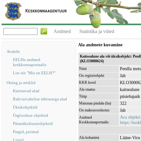
Andmed
Statistika ja viited
Ala andmete kuvamine
Avaleht
Kaitsealune ala või üksikobjekt: Peed
EELISe andmed
(KLO3000624)
keskkonnaportaalis
Peedla mets
Nimi
Loe siit "Mis on EELIS?"
Jah
On registriobjekt
KLO30006
Otsing ja artiklid
KKR kood
kaitsealune
Ala staatus
Kaitstavad alad
püsielupaik
Tüüp
Rahvusvahelise tähtsusega alad
322
Maismaa pindala (ha)
Üksikobjektid
Jah
On maksusoodustus
Ürglooduse objektid
Ava objekt
Andmed
Keskkonnaportaalis:
https://kesk
Pärandkultuuriobjektid
Pargid, puistud
Lääne-Viru
Ala kohanimi
Liigid