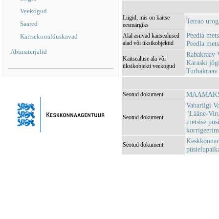
Veekogud
Liigid, mis on kaitse
Tetrao urog
Saared
eesmärgiks
Peedla met
Alal asuvad kaitsealused
Kaitsekorralduskavad
alad või üksikobjektid
Peedla mets
Abimaterjalid
Rabakraav
Kaitsealuse ala või
Karaski jõ
üksikobjekti veekogud
Turbakraa
MAAMAKSU
Seotud dokument
Vabariigi V
"Lääne-Vir
Seotud dokument
metsise püs
korrigeerim
Keskkonnami
Seotud dokument
püsielupaik