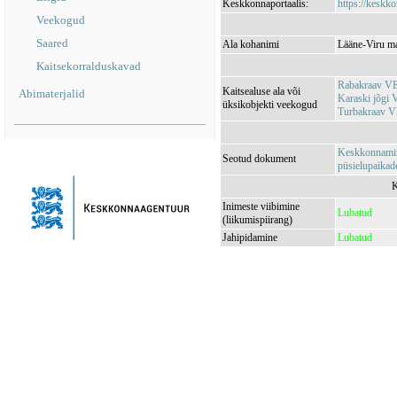
Keskkonnaportaalis:
https://keskko
Veekogud
Saared
Ala kohanimi
Lääne-Viru ma
Kaitsekorralduskavad
Rabakraav V
Kaitsealuse ala või
Abimaterjalid
Karaski jõgi
üksikobjekti veekogud
Turbakraav 
Keskkonnamini
Seotud dokument
püsielupaikade
K
Inimeste viibimine
Lubatud
(liikumispiirang)
Jahipidamine
Lubatud