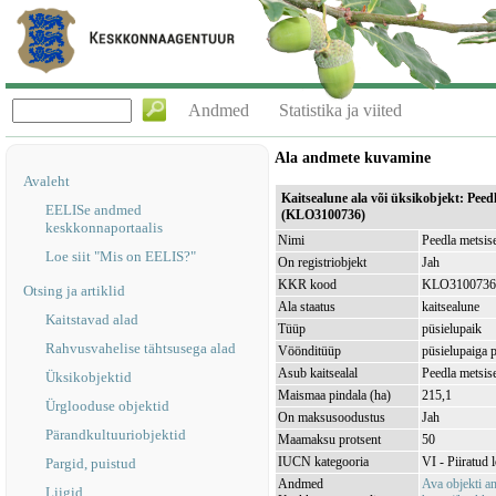
Andmed
Statistika ja viited
Ala andmete kuvamine
Avaleht
Kaitsealune ala või üksikobjekt: Peed
EELISe andmed
(KLO3100736)
keskkonnaportaalis
Nimi
Peedla metsis
Loe siit "Mis on EELIS?"
On registriobjekt
Jah
KKR kood
KLO3100736
Otsing ja artiklid
Ala staatus
kaitsealune
Kaitstavad alad
Tüüp
püsielupaik
Rahvusvahelise tähtsusega alad
Vöönditüüp
püsielupaiga 
Asub kaitsealal
Peedla metsi
Üksikobjektid
Maismaa pindala (ha)
215,1
Ürglooduse objektid
On maksusoodustus
Jah
Pärandkultuuriobjektid
Maamaksu protsent
50
IUCN kategooria
VI - Piiratud 
Pargid, puistud
Andmed
Ava objekti 
Liigid