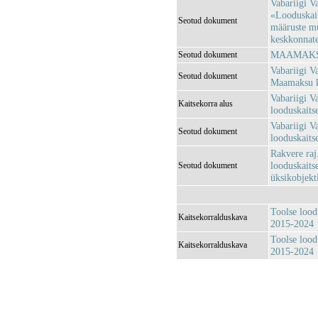
Vabariigi V
«Looduskait
Seotud dokument
määruste m
keskkonnatee
MAAMAKSU
Seotud dokument
Vabariigi Va
Seotud dokument
Maamaksu ko
Vabariigi V
Kaitsekorra alus
looduskaitse
Vabariigi V
Seotud dokument
looduskait
Rakvere raj
looduskaitse
Seotud dokument
üksikobjekt
Toolse lood
Kaitsekorralduskava
2015-2024
Toolse lood
Kaitsekorralduskava
2015-2024