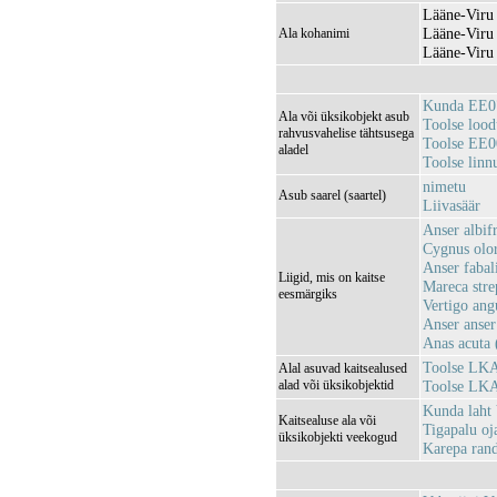
Lääne-Viru 
Lääne-Viru
Ala kohanimi
Lääne-Viru 
Kunda EE0
Ala või üksikobjekt asub
Toolse loo
rahvusvahelise tähtsusega
Toolse EE
aladel
Toolse lin
nimetu
Asub saarel (saartel)
Liivasäär
Anser albif
Cygnus olo
Anser fabal
Liigid, mis on kaitse
Mareca stre
eesmärgiks
Vertigo ang
Anser anser
Anas acuta 
Toolse LKA
Alal asuvad kaitsealused
alad või üksikobjektid
Toolse LKA
Kunda lah
Kaitsealuse ala või
Tigapalu o
üksikobjekti veekogud
Karepa ra