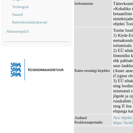
Täitevkomit
Iseloomustus
Veekogud
«Kohaliku t
botaanilist
Saared
nimekirjade
Kaitsekorralduskavad
objekti Too
Toolse lood
Abimaterjalid
1) Kirde-Ee
metsakooslu
toitumisala 
2) EÜ nõuk
linnustiku 
ehk pahlsab
suur-laukha
(Anser anse
Kaitse eesmärgi kirjeldus
(Cygnus olo
3) EÜ nõuko
ning loodusl
nimetatud e
jõgede ja o
rusukallete
ning II lisa
elupaiga kai
Ava objekt
Andmed
Keskkonnaportaalis:
https://kesk