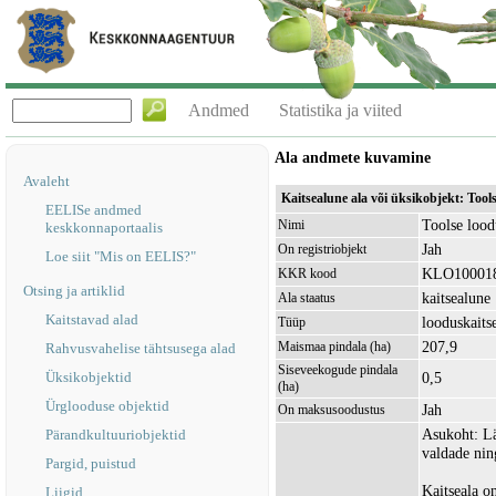
Andmed
Statistika ja viited
Ala andmete kuvamine
Avaleht
Kaitsealune ala või üksikobjekt: Too
EELISe andmed
Toolse lood
Nimi
keskkonnaportaalis
Jah
On registriobjekt
Loe siit "Mis on EELIS?"
KLO10001
KKR kood
Otsing ja artiklid
kaitsealune
Ala staatus
Kaitstavad alad
looduskaits
Tüüp
207,9
Maismaa pindala (ha)
Rahvusvahelise tähtsusega alad
Siseveekogude pindala
Üksikobjektid
0,5
(ha)
Ürglooduse objektid
Jah
On maksusoodustus
Asukoht: L
Pärandkultuuriobjektid
valdade nin
Pargid, puistud
Kaitseala 
Liigid