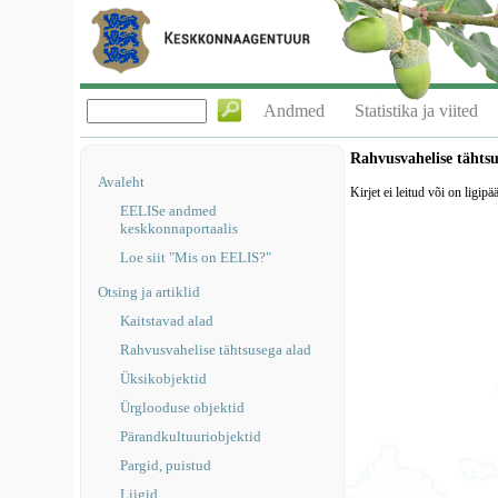
Andmed
Statistika ja viited
Rahvusvahelise tähts
Avaleht
Kirjet ei leitud või on ligipä
EELISe andmed
keskkonnaportaalis
Loe siit "Mis on EELIS?"
Otsing ja artiklid
Kaitstavad alad
Rahvusvahelise tähtsusega alad
Üksikobjektid
Ürglooduse objektid
Pärandkultuuriobjektid
Pargid, puistud
Liigid