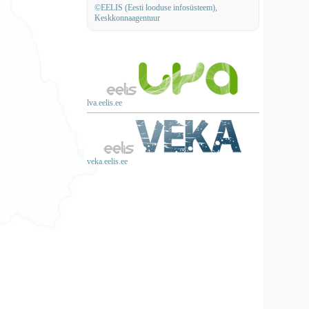
©EELIS (Eesti looduse infosüsteem),
Keskkonnaagentuur
lva.eelis.ee
veka.eelis.ee