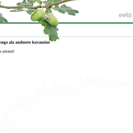
usega ala andmete kuvamine
äs piiratud!