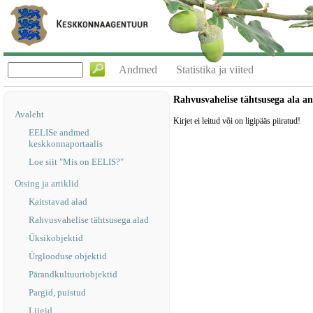
Andmed
Statistika ja viited
Rahvusvahelise tähtsusega ala 
Avaleht
Kirjet ei leitud või on ligipääs piiratud!
EELISe andmed
keskkonnaportaalis
Loe siit "Mis on EELIS?"
Otsing ja artiklid
Kaitstavad alad
Rahvusvahelise tähtsusega alad
Üksikobjektid
Ürglooduse objektid
Pärandkultuuriobjektid
Pargid, puistud
Liigid