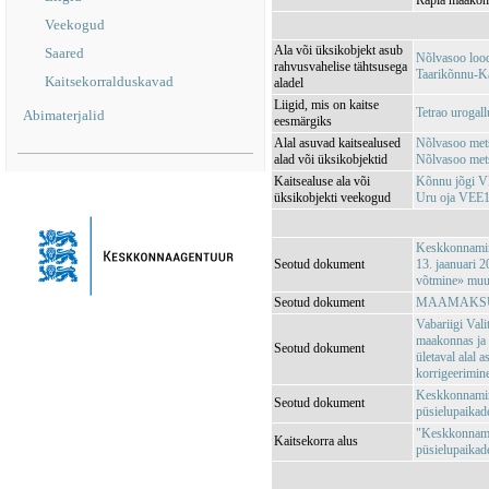
Rapla maakond
Veekogud
Ala või üksikobjekt asub
Saared
Nõlvasoo loo
rahvusvahelise tähtsusega
Taarikõnnu-K
Kaitsekorralduskavad
aladel
Liigid, mis on kaitse
Tetrao urogall
Abimaterjalid
eesmärgiks
Alal asuvad kaitsealused
Nõlvasoo met
alad või üksikobjektid
Nõlvasoo met
Kaitsealuse ala või
Kõnnu jõgi 
üksikobjekti veekogud
Uru oja VEE
Keskkonnamini
Seotud dokument
13. jaanuari 2
võtmine» muu
Seotud dokument
MAAMAKSUSE
Vabariigi Vali
maakonnas ja 
Seotud dokument
ületaval alal
korrigeerimin
Keskkonnamini
Seotud dokument
püsielupaikade
"Keskkonnamin
Kaitsekorra alus
püsielupaika