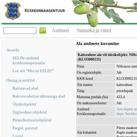
Andmed
Statistika ja viited
Ala andmete kuvamine
Avaleht
Kaitsealune ala või üksikobjekt: Nõlv
EELISe andmed
(KLO3000231)
keskkonnaportaalis
Nimi
Nõlvasoo mets
Loe siit "Mis on EELIS?"
On registriobjekt
Jah
KKR kood
KLO3000231
Otsing ja artiklid
Ala staatus
kaitsealune
Kaitstavad alad
Tüüp
püsielupaik
Rahvusvahelise tähtsusega alad
Maismaa pindala (ha)
433,4
On maksusoodustus
Jah
Üksikobjektid
Andmed
Ava objekti 
Ürglooduse objektid
Keskkonnaportaalis:
https://keskko
Pärandkultuuriobjektid
Pargid, puistud
Pärnu maakon
Ala kohanimi
Rapla maakond
Liigid