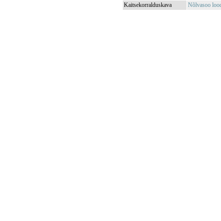
Kaitsekorralduskava
Nõlvasoo lood