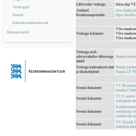
Läbivoolav veekogu
Iskna jõgi V
Veekogud
Andmed
Ava objekti 
Saared
Keskkonnaportaalis:
https://keskko
Kaitsekorralduskavad
Võru maakond
Abimaterjalid
Veekogu kohanimi
Võru maakond
Võru maakond,
Veekogu asub
rahvusvahelise tähtsusega
Haanja loodu
aladel
Veekogu kaitsealused alad
Haanja loodu
ja üksikobjektid
Haanja LP, P
VV 09.detsemb
Seotud dokument
nimekiri" keh
VV 8. märtsi 2
Seotud dokument
veekogude nim
Keskkonnamin
Seotud dokument
veeklassid, ve
veeklasside m
VV 18.juuli 1
Seotud dokument
nimekirja kin