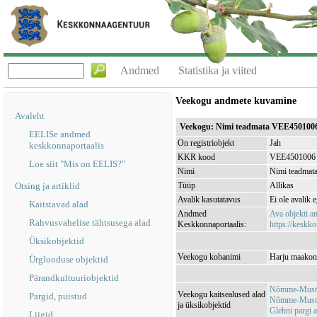
Andmed
Statistika ja viited
Veekogu andmete kuvamine
Avaleht
Veekogu: Nimi teadmata VEE450100
EELISe andmed
On registriobjekt
Jah
keskkonnaportaalis
KKR kood
VEE4501006
Loe siit "Mis on EELIS?"
Nimi
Nimi teadmat
Otsing ja artiklid
Tüüp
Allikas
Avalik kasutatavus
Ei ole avalik 
Kaitstavad alad
Andmed
Ava objekti 
Rahvusvahelise tähtsusega alad
Keskkonnaportaalis:
https://keskko
Üksikobjektid
Veekogu kohanimi
Harju maakon
Ürglooduse objektid
Pärandkultuuriobjektid
Nõmme-Must
Veekogu kaitsealused alad
Pargid, puistud
Nõmme-Musta
ja üksikobjektid
Glehni pargi 
Liigid