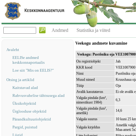
Andmed
Statistika ja viited
Veekogu andmete kuvamine
Avaleht
Veekogu: Pustõniku oja VEE1007900
EELISe andmed
On registriobjekt
Jah
keskkonnaportaalis
KKR kood
VEE1007900
Loe siit "Mis on EELIS?"
Nimi
Pustõniku oja
Otsing ja artiklid
Muud nimed
Kruushaua oj
Tüüp
Oja
Kaitstavad alad
Avalik kasutatavus
Ei ole avalik 
Rahvusvahelise tähtsusega alad
Valgala pindala (km²,
6,3
nimestikust 1984)
Üksikobjektid
Valgala pindala (km²,
14,6
Ürglooduse objektid
ametlik)
Pärandkultuuriobjektid
Valgala suurus
10 kuni 25 k
Ametlik valgla
Pargid, puistud
Valgala kirjeldus
Maa-ameti 5x5
Liigid
Lätte kohanimi
Põlva maakond