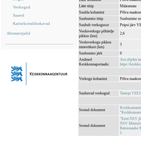
Lätte tüüp
Määramata
Veekogud
Suubla kohanimi
Põlva maakond
Saared
Suubumise tüüp
Suubumine se
Kaitsekorralduskavad
Suubub veekogusse
Peipsi järv 
Vooluveekogu põhitelje
Abimaterjalid
2,6
pikkus (km)
Vooluveekogu pikkus
3
nimestikust (km)
Suubumise järk
0
Andmed
Ava objekti 
Keskkonnaportaalis:
https://keskko
Veekogu kohanimi
Põlva maakond
Suubuvad veekogud
Tanioja VEE
Keskkonnamini
Seotud dokument
"Keskkonnareg
"Eesti NSV jõg
NSV Ministri
Seotud dokument
Ratsionaalse 
1.