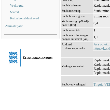
Määramata
Lätte tüüp
Rapla maako
Veekogud
Suubla kohanimi
Suubumine 
Suubumise tüüp
Saared
Siimu soo
Suubub veekogusse
Kaitsekorralduskavad
Vooluveekogu põhitelje
8,4
pikkus (km)
Abimaterjalid
1
Suubumise järk
Suubumiskoha kaugus
1,1
põhijõe suudmest (km)
Ava objekt
Andmed
Keskkonnaportaalis:
https://kesk
Rapla maako
Rapla maako
Veekogu kohanimi
Rapla maako
Rapla maako
Tiigoja V
Suubuvad veekogud