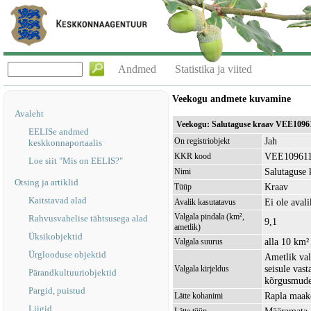
Andmed
Statistika ja viited
Veekogu andmete kuvamine
Avaleht
Veekogu: Salutaguse kraav VEE1096
EELISe andmed
Jah
On registriobjekt
keskkonnaportaalis
VEE10961
KKR kood
Loe siit "Mis on EELIS?"
Salutaguse 
Nimi
Otsing ja artiklid
Kraav
Tüüp
Kaitstavad alad
Ei ole avali
Avalik kasutatavus
Valgala pindala (km²,
Rahvusvahelise tähtsusega alad
9,1
ametlik)
Üksikobjektid
alla 10 km²
Valgala suurus
Ürglooduse objektid
Ametlik val
seisule vas
Valgala kirjeldus
Pärandkultuuriobjektid
kõrgusmudel
Pargid, puistud
Rapla maako
Lätte kohanimi
Liigid