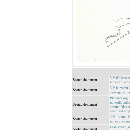
VV 09.detsemb
Seotud dokument
nimekiri" keht
VV 8. märtsi 2
Seotud dokument
veekogude nim
Pinnaveekogum
nimestik, mill
Seotud dokument
seisundiklassid
väärtused nin
VV 18.juuli 19
Seotud dokument
nimekirja kinn
Eesti Vabariig
Seotud dokument