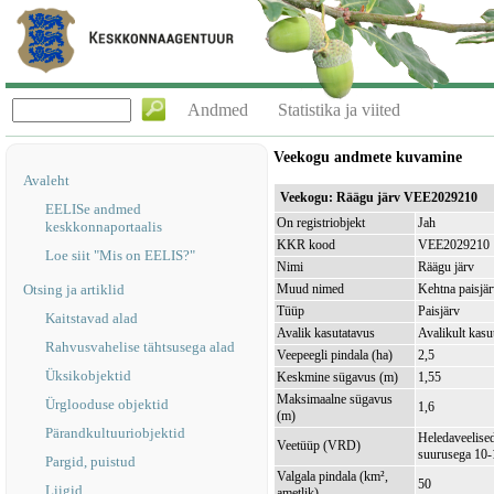
Andmed
Statistika ja viited
Veekogu andmete kuvamine
Avaleht
Veekogu: Räägu järv VEE2029210
EELISe andmed
On registriobjekt
Jah
keskkonnaportaalis
KKR kood
VEE2029210
Loe siit "Mis on EELIS?"
Nimi
Räägu järv
Otsing ja artiklid
Muud nimed
Kehtna paisjär
Tüüp
Paisjärv
Kaitstavad alad
Avalik kasutatavus
Avalikult kasu
Rahvusvahelise tähtsusega alad
Veepeegli pindala (ha)
2,5
Üksikobjektid
Keskmine sügavus (m)
1,55
Maksimaalne sügavus
Ürglooduse objektid
1,6
(m)
Pärandkultuuriobjektid
Heledaveelised
Veetüüp (VRD)
suurusega 10-
Pargid, puistud
Valgala pindala (km²,
50
Liigid
ametlik)