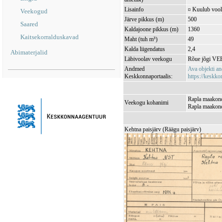
Lisainfo
¤ Kuulub vool
Veekogud
Järve pikkus (m)
500
Saared
Kaldajoone pikkus (m)
1360
Kaitsekorralduskavad
Maht (tuh m³)
49
Kalda liigendatus
2,4
Abimaterjalid
Läbivoolav veekogu
Rõue jõgi VE
Andmed
Ava objekti a
Keskkonnaportaalis:
https://keskkon
Rapla maakond
Veekogu kohanimi
Rapla maakond
Kehtna paisjärv (Räägu paisjärv)