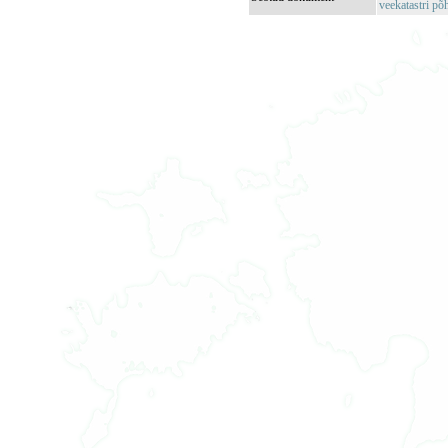
veekatastri põ