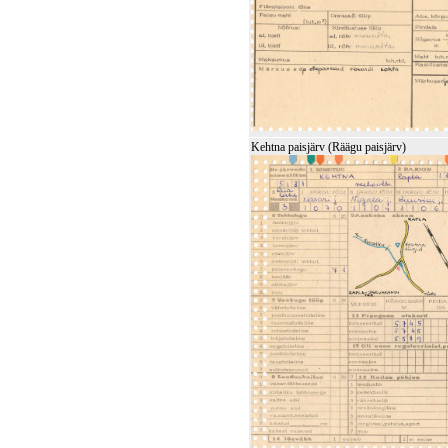
Kehtna paisjärv (Räägu paisjärv)