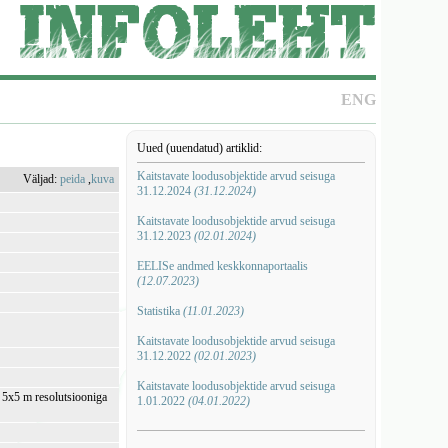
ENG
Uued (uuendatud) artiklid:
Kaitstavate loodusobjektide arvud seisuga
Väljad:
peida
,
kuva
31.12.2024
(31.12.2024)
Kaitstavate loodusobjektide arvud seisuga
31.12.2023
(02.01.2024)
EELISe andmed keskkonnaportaalis
(12.07.2023)
Statistika
(11.01.2023)
Kaitstavate loodusobjektide arvud seisuga
31.12.2022
(02.01.2023)
Kaitstavate loodusobjektide arvud seisuga
i 5x5 m resolutsiooniga
1.01.2022
(04.01.2022)