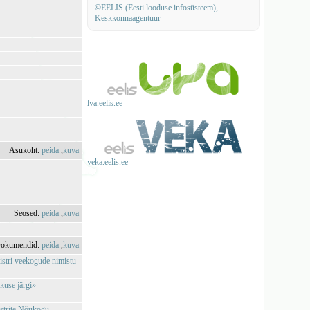
©EELIS (Eesti looduse infosüsteem),
Keskkonnaagentuur
lva.eelis.ee
Asukoht:
peida
,
kuva
veka.eelis.ee
Seosed:
peida
,
kuva
okumendid:
peida
,
kuva
istri veekogude nimistu
kuse järgi»
istrite Nõukogu