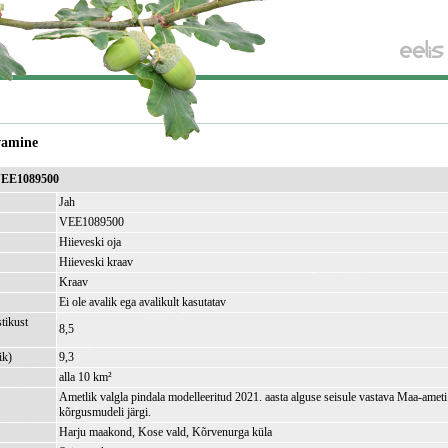
vamine
 VEE1089500
Jah
VEE1089500
Hiieveski oja
Hiieveski kraav
Kraav
Ei ole avalik ega avalikult kasutatav
tikust
8,5
ik)
9,3
alla 10 km²
Ametlik valgla pindala modelleeritud 2021. aasta alguse seisule vastava Maa-amet
kõrgusmudeli järgi.
Harju maakond, Kose vald, Kõrvenurga küla