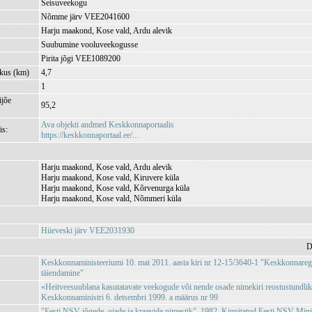
Seisuveekogu
Nõmme järv VEE2041600
Harju maakond, Kose vald, Ardu alevik
Suubumine vooluveekogusse
Pirita jõgi VEE1089200
kkus (km)
4,7
1
jõe
95,2
Ava objekti andmed Keskkonnaportaalis
is:
https://keskkonnaportaal.ee/...
Harju maakond, Kose vald, Ardu alevik
Harju maakond, Kose vald, Kiruvere küla
Harju maakond, Kose vald, Kõrvenurga küla
Harju maakond, Kose vald, Nõmmeri küla
Hiieveski järv VEE2031930
D
Keskkonnaministeeriumi 10. mai 2011. aasta kiri nr 12-15/3640-1 "Keskkonnareg
täiendamine"
«Heitveesuublana kasutatavate veekogude või nende osade nimekiri reostustundlik
Keskkonnaministri 6. detsembri 1999. a määrus nr 99
"Eesti NSV jõgede, ojade ja kraavide nimestik", 1982. Kinnitatud Eesti NSV Min