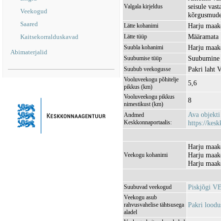
seisule vas
Valgala kirjeldus
Veekogud
kõrgusmudel
Saared
Harju maak
Lätte kohanimi
Määramata
Kaitsekorralduskavad
Lätte tüüp
Harju maak
Suubla kohanimi
Abimaterjalid
Suubumine
Suubumise tüüp
Pakri laht
Suubub veekogusse
Vooluveekogu põhitelje
5,6
pikkus (km)
Vooluveekogu pikkus
8
nimestikust (km)
Ava objekt
Andmed
Keskkonnaportaalis:
https://kesk
Harju maako
Harju maak
Veekogu kohanimi
Harju maak
Piskjõgi V
Suubuvad veekogud
Veekogu asub
Pakri lood
rahvusvahelise tähtsusega
aladel