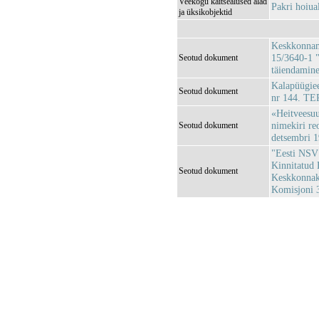
Veekogu kaitsealused alad
Pakri hoiu
ja üksikobjektid
Keskkonnami
15/3640-1 "
Seotud dokument
täiendamin
Kalapüügiee
Seotud dokument
nr 144. T
«Heitveesuu
nimekiri re
Seotud dokument
detsembri 1
"Eesti NSV 
Kinnitatud 
Seotud dokument
Keskkonnaka
Komisjoni 3