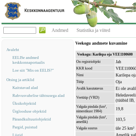
Andmed
Statistika ja viited
Veekogu andmete kuvamine
Avaleht
Veekogu: Karilepa oja VEE1100600
EELISe andmed
Jah
On registriobjekt
keskkonnaportaalis
VEE11006
KKR kood
Loe siit "Mis on EELIS?"
Karilepa oj
Nimi
Otsing ja artiklid
Oja
Tüüp
Kaitstavad alad
Ei ole avali
Avalik kasutatavus
Heledaveeli
Rahvusvahelise tähtsusega alad
Veetüüp (VRD)
(tüübid IB,
Üksikobjektid
Valgala pindala (km²,
19,8
Ürglooduse objektid
nimestikust 1984)
Valgala pindala (km²,
Pärandkultuuriobjektid
103,5
ametlik)
Pargid, puistud
üle 25 km²
Valgala suurus
Ametlik val
Liigid